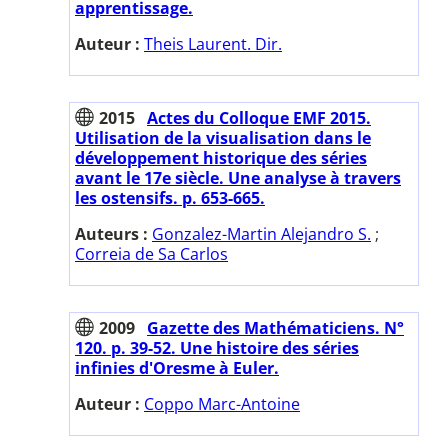
apprentissage.
Auteur :
Theis Laurent. Dir.
2015
Actes du Colloque EMF 2015.
Utilisation de la visualisation dans le
développement historique des séries
avant le 17e siècle. Une analyse à travers
les ostensifs. p. 653-665.
Auteurs :
Gonzalez-Martin Alejandro S.
;
Correia de Sa Carlos
2009
Gazette des Mathématiciens. N°
120. p. 39-52. Une histoire des séries
infinies d'Oresme à Euler.
Auteur :
Coppo Marc-Antoine