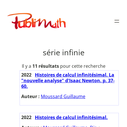
Aller
au
Publimath
contenu
série infinie
Il y a
11 résultats
pour cette recherche
2022
Histoires de calcul infinitésimal. La
"nouvelle analyse" d'Isaac Newton. p. 37-
60.
Auteur :
Moussard Guillaume
2022
Histoires de calcul infinitésimal.