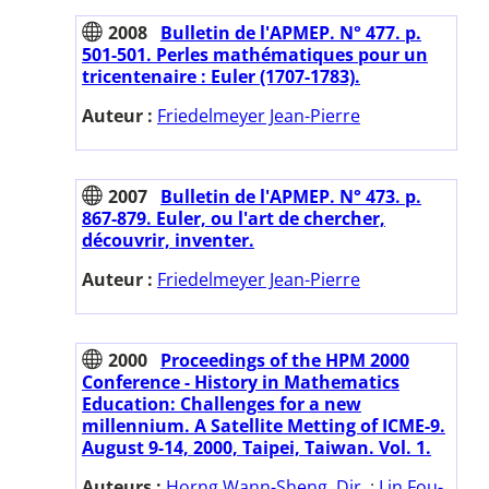
2008
Bulletin de l'APMEP. N° 477. p.
501-501. Perles mathématiques pour un
tricentenaire : Euler (1707-1783).
Auteur :
Friedelmeyer Jean-Pierre
2007
Bulletin de l'APMEP. N° 473. p.
867-879. Euler, ou l'art de chercher,
découvrir, inventer.
Auteur :
Friedelmeyer Jean-Pierre
2000
Proceedings of the HPM 2000
Conference - History in Mathematics
Education: Challenges for a new
millennium. A Satellite Metting of ICME-9.
August 9-14, 2000, Taipei, Taiwan. Vol. 1.
Auteurs :
Horng Wann-Sheng. Dir.
;
Lin Fou-