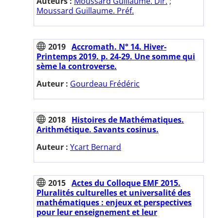
Auteurs :
Moussard Guillaume. Dir.
;
Moussard Guillaume. Préf.
2019
Accromath. N° 14. Hiver-
Printemps 2019. p. 24-29. Une somme qui
sème la controverse.
Auteur :
Gourdeau Frédéric
2018
Histoires de Mathématiques.
Arithmétique. Savants cosinus.
Auteur :
Ycart Bernard
2015
Actes du Colloque EMF 2015.
Pluralités culturelles et universalité des
mathématiques : enjeux et perspectives
pour leur enseignement et leur