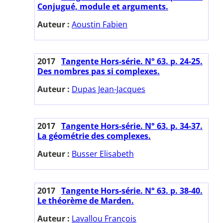
Conjugué, module et arguments.
Auteur :
Aoustin Fabien
2017
Tangente Hors-série. N° 63. p. 24-25.
Des nombres pas si complexes.
Auteur :
Dupas Jean-Jacques
2017
Tangente Hors-série. N° 63. p. 34-37.
La géométrie des complexes.
Auteur :
Busser Elisabeth
2017
Tangente Hors-série. N° 63. p. 38-40.
Le théorème de Marden.
Auteur :
Lavallou François