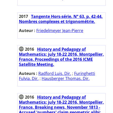
2017
Tangente Hors-série. N° 63. p. 42-44.
Nombres complexes et trigonométrie.
Auteur :
Friedelmeyer Jean-Pierre
2016
History and Pedagogy of
Mathematics: july 18-22 2016, Montpellier,
France. Proceedings of the 2016 ICME
Satellite Meeting.
Auteurs :
Radford Luis. Dir.
;
Furinghetti
Fulvia. Dir.
;
Hausberger Thomas. Dir.
2016
History and Pedagogy of
Mathematics: july 18-22 2016, Montpellier,
France. Breaking news, November 1813 -
Accused 'numbers' claim geometric alibi: