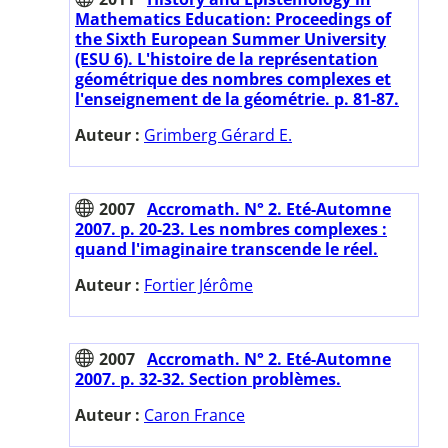
Mathematics Education: Proceedings of
the Sixth European Summer University
(ESU 6). L'histoire de la représentation
géométrique des nombres complexes et
l'enseignement de la géométrie. p. 81-87.
Auteur :
Grimberg Gérard E.
2007
Accromath. N° 2. Eté-Automne
2007. p. 20-23. Les nombres complexes :
quand l'imaginaire transcende le réel.
Auteur :
Fortier Jérôme
2007
Accromath. N° 2. Eté-Automne
2007. p. 32-32. Section problèmes.
Auteur :
Caron France