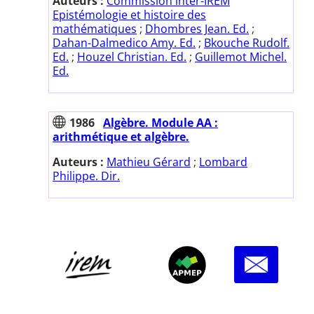
Auteurs :
Commission inter-IREM
Epistémologie et histoire des
mathématiques
;
Dhombres Jean. Ed.
;
Dahan-Dalmedico Amy. Ed.
;
Bkouche Rudolf.
Ed.
;
Houzel Christian. Ed.
;
Guillemot Michel.
Ed.
1986
Algèbre. Module AA :
arithmétique et algèbre.
Auteurs :
Mathieu Gérard
;
Lombard
Philippe. Dir.