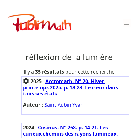
Aller
au
Publimath
contenu
réflexion de la lumière
Il y a
35 résultats
pour cette recherche
2025
Accromath. N° 20. Hiver-
printemps 2025. p. 18-23. Le cœur dans
tous ses états.
Auteur :
Saint-Aubin Yvan
2024
Cosinus. N° 268. p. 14-21. Les
curieux chemins des rayons lumineux.