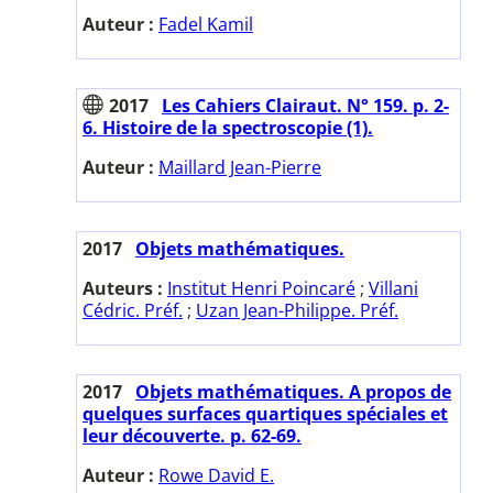
Auteur :
Fadel Kamil
2017
Les Cahiers Clairaut. N° 159. p. 2-
6. Histoire de la spectroscopie (1).
Auteur :
Maillard Jean-Pierre
2017
Objets mathématiques.
Auteurs :
Institut Henri Poincaré
;
Villani
Cédric. Préf.
;
Uzan Jean-Philippe. Préf.
2017
Objets mathématiques. A propos de
quelques surfaces quartiques spéciales et
leur découverte. p. 62-69.
Auteur :
Rowe David E.