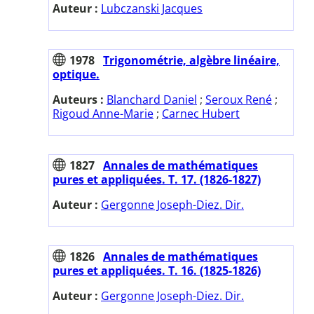
Auteur :
Lubczanski Jacques
1978
Trigonométrie, algèbre linéaire,
optique.
Auteurs :
Blanchard Daniel
;
Seroux René
;
Rigoud Anne-Marie
;
Carnec Hubert
1827
Annales de mathématiques
pures et appliquées. T. 17. (1826-1827)
Auteur :
Gergonne Joseph-Diez. Dir.
1826
Annales de mathématiques
pures et appliquées. T. 16. (1825-1826)
Auteur :
Gergonne Joseph-Diez. Dir.