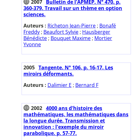
2007
Bulletin de l'APMEP. N° 470. p.
360-379. Travail sur un thème en option
sciences.
Auteurs :
Richeton Jean-Pierre
;
Bonafé
Freddy
;
Beaufort Sylvie
;
Hausberger
Bénédicte
;
Bouquet Maxime
;
Mortier
Yvonne
2005
Tangente. N° 106. p. 16-17. Les
miroirs déformants.
Auteurs :
Dalimier E
;
Bernard F
2002
4000 ans d'histoire des
mathématiques, les mathématiques dans
la longue durée. Transmission et
innovation : l'exemple du miroir
parabolique. p. 57-77.