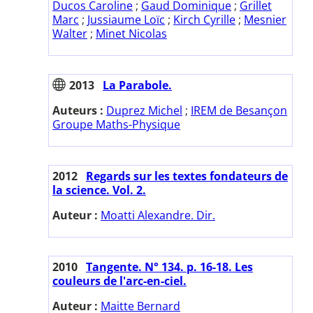
Ducos Caroline
;
Gaud Dominique
;
Grillet
Marc
;
Jussiaume Loïc
;
Kirch Cyrille
;
Mesnier
Walter
;
Minet Nicolas
2013
La Parabole.
Auteurs :
Duprez Michel
;
IREM de Besançon
Groupe Maths-Physique
2012
Regards sur les textes fondateurs de
la science. Vol. 2.
Auteur :
Moatti Alexandre. Dir.
2010
Tangente. N° 134. p. 16-18. Les
couleurs de l'arc-en-ciel.
Auteur :
Maitte Bernard