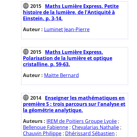
2015
Maths Lumière Express. Petite
histoire de la lumière, de l'Antiquité à
Einstein. p. 3-14.
Auteur :
Luminet Jean-Pierre
2015
Maths Lumière Express.
Polarisation de la lumière et optique
cristalline. p. 59-63.
Auteur :
Maitte Bernard
2014
Enseigner les mathématiques en
première S : trois parcours sur l'analyse et
la géométrie analytique.
Auteurs :
IREM de Poitiers Groupe Lycée
;
Bellenoue Fabienne
;
Chevalarias Nathalie
;
Chauvin Philippe
;
Dhérissard Sébastien
;