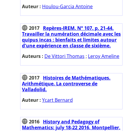
Auteur :
Houlou-Garcia Antoine
2017
Repères-IREM. N° 107. p. 21-44.
Travailler la numération décimale avec les
quipus incas : bienfaits et limites autour
d'une expérience en classe de sixième.
Auteurs :
De Vittori Thomas
;
Leroy Ameline
2017
Histoires de Mathématiques.
Arithmétique. La controverse de
Valladolid.
Auteur :
Ycart Bernard
2016
History and Pedagogy of
Mathematics: july 18-22 2016, Montpellier,