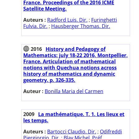
France. Proceedings of the 2016 ICME
Satellite Meeting.
Auteurs :
Radford Luis. Dir.
;
Furinghetti
Fulvia. Dir.
;
Hausberger Thomas. Dir.
2016
History and Pedagogy of
Mathematics: july 18-22 2016, Montpellier,
France. Articulation of mathematical
notions with Quechua notions across
history of mathematics and dynamic
geometry. p. 326-335.
Auteur :
Bonilla Maria del Carmen
2009
La mathématique. T. 1. Les lieux et
les temps.
Auteurs :
Bartocci Claudio. Dir.
;
Odifreddi
Piergiorgio. Dir.
;
Blay Michel. Préf.