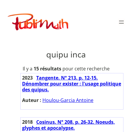
Aller
au
Publimath
contenu
quipu inca
Il y a
15 résultats
pour cette recherche
2023
Tangente. N° 213. p. 12-15.
Dénombrer pour exister : l'usage politique
des quipus.
Auteur :
Houlou-Garcia Antoine
2018
Cosinus. N° 208. p. 26-32. Noeuds,
glyphes et apocalypse.