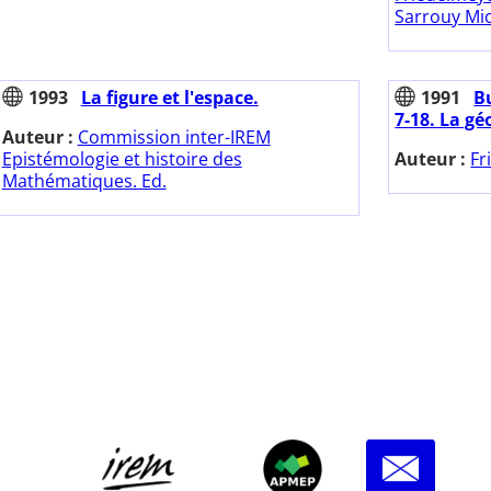
Sarrouy Mi
1993
La figure et l'espace.
1991
Bu
7-18. La gé
Auteur :
Commission inter-IREM
Epistémologie et histoire des
Auteur :
Fr
Mathématiques. Ed.