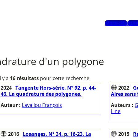
Mots-clés
Aute
drature d'un polygone
Il y a
16 résultats
pour cette recherche
2024
Tangente Hors-série. N° 92. p. 44-
2022
G
46. La quadrature des polygones.
Aires sans 
Auteur :
Lavallou François
Auteurs :
G
Line
2016
Losanges. N° 34. p. 16-23. La
2015
Re