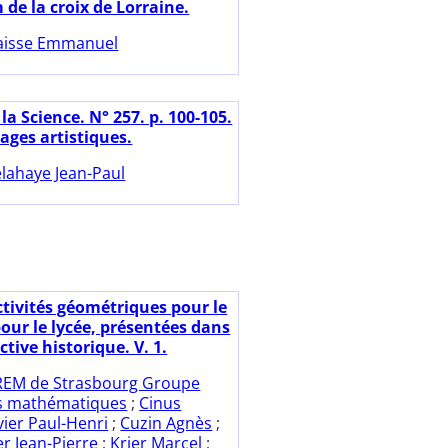
de la croix de Lorraine.
aisse Emmanuel
la Science. N° 257. p. 100-105.
ages artistiques.
lahaye Jean-Paul
ctivités géométriques pour le
pour le lycée, présentées dans
tive historique. V. 1.
REM de Strasbourg Groupe
es mathématiques
;
Cinus
vier Paul-Henri
;
Cuzin Agnès
;
r Jean-Pierre
;
Krier Marcel
;