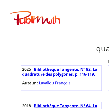
Aller
au
Publimath
contenu
qua
2025
Bibliothèque Tangente. N° 92. La
quadrature des polygones. p. 116-119.
Auteur :
Lavallou François
2018
Bibliothèque Tangente. N° 64. La