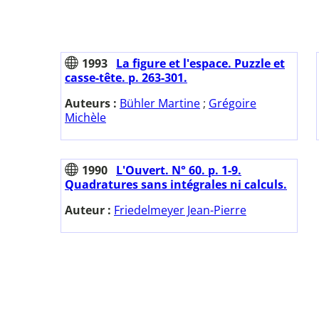
1993
La figure et l'espace. Puzzle et
casse-tête. p. 263-301.
Auteurs :
Bühler Martine
;
Grégoire
Michèle
1990
L'Ouvert. N° 60. p. 1-9.
Quadratures sans intégrales ni calculs.
Auteur :
Friedelmeyer Jean-Pierre