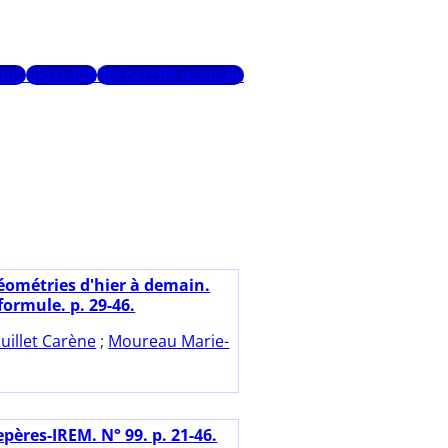
urs
Glossaire
Recherche avancée
éométries d'hier à demain.
formule. p. 29-46.
uillet Carène
;
Moureau Marie-
pères-IREM. N° 99. p. 21-46.