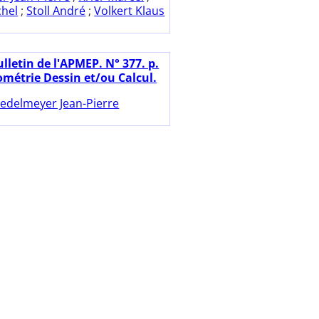
chel
;
Stoll André
;
Volkert Klaus
lletin de l'APMEP. N° 377. p.
ométrie Dessin et/ou Calcul.
iedelmeyer Jean-Pierre