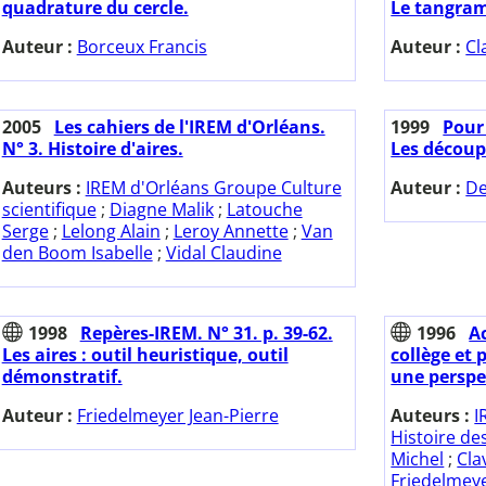
quadrature du cercle.
Le tangram 
Auteur :
Borceux Francis
Auteur :
Cl
2005
Les cahiers de l'IREM d'Orléans.
1999
Pour 
N° 3. Histoire d'aires.
Les découp
Auteurs :
IREM d'Orléans Groupe Culture
Auteur :
De
scientifique
;
Diagne Malik
;
Latouche
Serge
;
Lelong Alain
;
Leroy Annette
;
Van
den Boom Isabelle
;
Vidal Claudine
1998
Repères-IREM. N° 31. p. 39-62.
1996
A
Les aires : outil heuristique, outil
collège et 
démonstratif.
une perspec
Auteur :
Friedelmeyer Jean-Pierre
Auteurs :
I
Histoire d
Michel
;
Cla
Friedelmeye