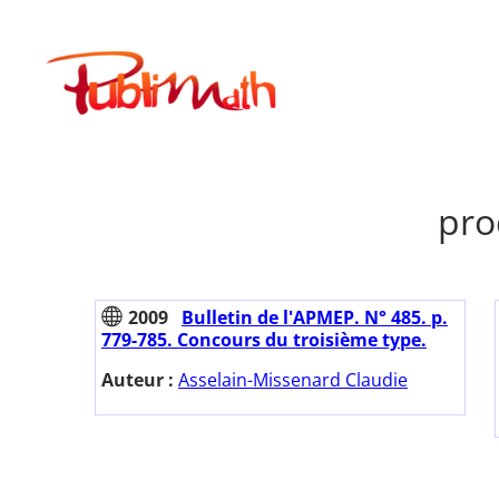
Aller
au
Publimath
contenu
pro
2009
Bulletin de l'APMEP. N° 485. p.
779-785. Concours du troisième type.
Auteur :
Asselain-Missenard Claudie