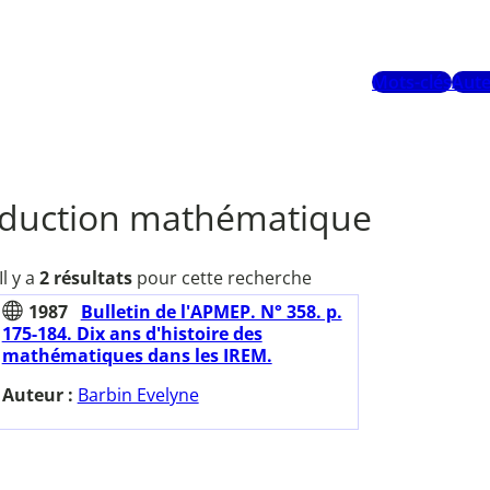
Mots-clés
Aute
duction mathématique
Il y a
2 résultats
pour cette recherche
1987
Bulletin de l'APMEP. N° 358. p.
175-184. Dix ans d'histoire des
mathématiques dans les IREM.
Auteur :
Barbin Evelyne