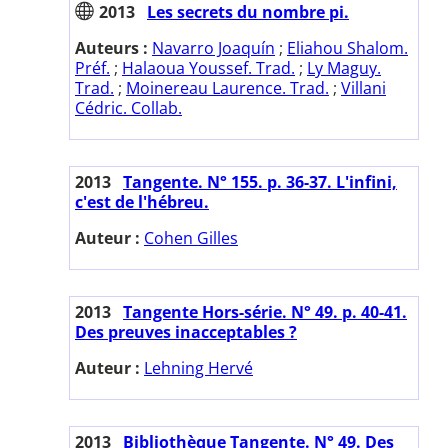
2013
Les secrets du nombre pi.
Auteurs :
Navarro Joaquín
;
Eliahou Shalom.
Préf.
;
Halaoua Youssef. Trad.
;
Ly Maguy.
Trad.
;
Moinereau Laurence. Trad.
;
Villani
Cédric. Collab.
2013
Tangente. N° 155. p. 36-37. L'infini,
c'est de l'hébreu.
Auteur :
Cohen Gilles
2013
Tangente Hors-série. N° 49. p. 40-41.
Des preuves inacceptables ?
Auteur :
Lehning Hervé
2013
Bibliothèque Tangente. N° 49. Des