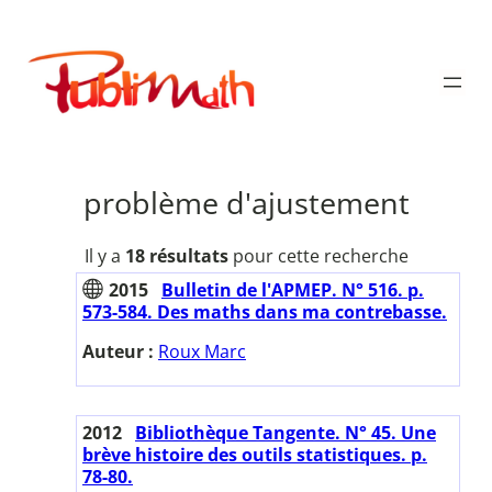
Aller
au
Publimath
contenu
problème d'ajustement
Il y a
18 résultats
pour cette recherche
2015
Bulletin de l'APMEP. N° 516. p.
573-584. Des maths dans ma contrebasse.
Auteur :
Roux Marc
2012
Bibliothèque Tangente. N° 45. Une
brève histoire des outils statistiques. p.
78-80.