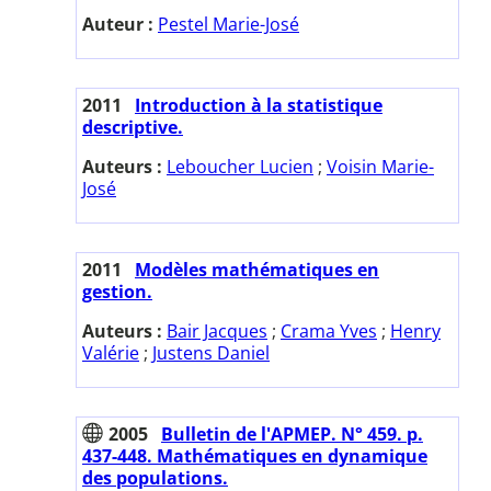
Auteur :
Pestel Marie-José
2011
Introduction à la statistique
descriptive.
Auteurs :
Leboucher Lucien
;
Voisin Marie-
José
2011
Modèles mathématiques en
gestion.
Auteurs :
Bair Jacques
;
Crama Yves
;
Henry
Valérie
;
Justens Daniel
2005
Bulletin de l'APMEP. N° 459. p.
437-448. Mathématiques en dynamique
des populations.