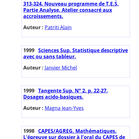
313-324. Nouveau programme de T.E.S,
Partie Analyse, Atelier consacré aux
accroissements.
Auteur :
Patriti Alain
1999
Sciences Sup. Statistique descriptive
avec ou sans tableur.
Auteur :
Janvier Michel
1999
Tangente Sup. N° 2. p. 22-27.
Dosages acido-basiques.
Auteur :
Magna Jean-Yves
1998
CAPES/AGREG. Mathématiques.
L'épreuve sur dossier à l'oral du CAPES de