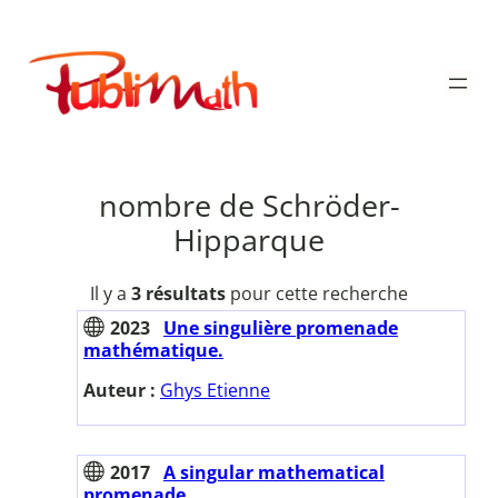
Aller
au
Publimath
contenu
nombre de Schröder-
Hipparque
Il y a
3 résultats
pour cette recherche
2023
Une singulière promenade
mathématique.
Auteur :
Ghys Etienne
2017
A singular mathematical
promenade.