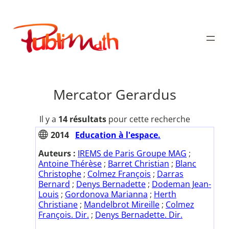
Aller
au
Publimath
contenu
Mercator Gerardus
Il y a
14 résultats
pour cette recherche
2014
Education à l'espace.
Auteurs :
IREMS de Paris Groupe MAG
;
Antoine Thérèse
;
Barret Christian
;
Blanc
Christophe
;
Colmez François
;
Darras
Bernard
;
Denys Bernadette
;
Dodeman Jean-
Louis
;
Gordonova Marianna
;
Herth
Christiane
;
Mandelbrot Mireille
;
Colmez
François. Dir.
;
Denys Bernadette. Dir.