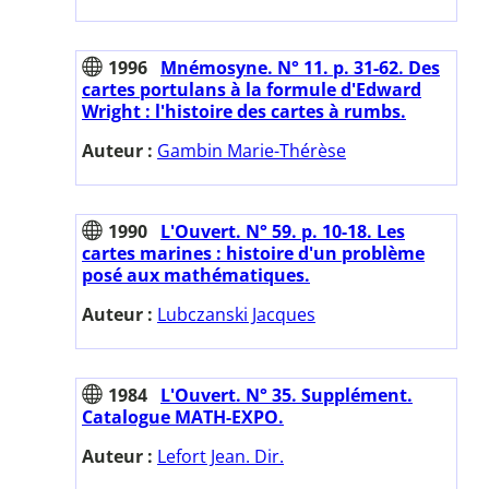
1996
Mnémosyne. N° 11. p. 31-62. Des
cartes portulans à la formule d'Edward
Wright : l'histoire des cartes à rumbs.
Auteur :
Gambin Marie-Thérèse
1990
L'Ouvert. N° 59. p. 10-18. Les
cartes marines : histoire d'un problème
posé aux mathématiques.
Auteur :
Lubczanski Jacques
1984
L'Ouvert. N° 35. Supplément.
Catalogue MATH-EXPO.
Auteur :
Lefort Jean. Dir.