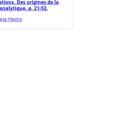
tions. Des origines de la
nalytique. p. 21-53.
ane Henry