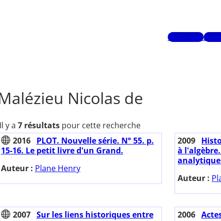
Mots-clés
Aute
Malézieu Nicolas de
Il y a
7 résultats
pour cette recherche
2016
PLOT. Nouvelle série. N° 55. p.
2009
Histo
15-16. Le petit livre d'un Grand.
à l'algèbre
analytique.
Auteur :
Plane Henry
Auteur :
Pl
2007
Sur les liens historiques entre
2006
Actes