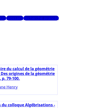
urs
Glossaire
Recherche avancée
ire du calcul de la géométrie
. Des origines de la géométrie
 p. 79-100.
ane Henry
 du colloque Algébrisations -