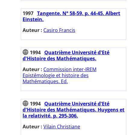
1997
Tangente. N° 58-59. p. 44-45. Albert
Einstein.
Auteur :
Casiro Francis
1994
Quatrième Université d'Eté
d'Histoire des Mathématiques.
Auteur :
Commission inter-IREM
Epistémologie et histoire des
Mathématiques. Ed.
1994
Quatrième Université d'Eté
d'Histoire des Mathématiques. Huygens et
la relativité. p. 295-306.
Auteur :
Vilain Christiane