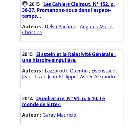
2015
Les Cahiers Clairaut. N° 152. p.
36-37. Promenons-nous dans l'espace-
temps...
Auteurs :
Delva Pacôme
;
Angonin Marie-
Christine
2015
Einstein et la Relativité Générale :
une histoire singulière.
Auteurs :
Lazzarotto Quentin
;
Eisenstaedt
Jean
;
Uzan Jean-Philippe
;
Astier Alexandre
2014
Quadrature. N° 91. p. 6-10. Le
monde de Sitter.
Auteur :
Garay Mauricio