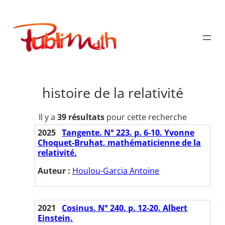
Aller
au
Publimath
contenu
histoire de la relativité
Il y a
39 résultats
pour cette recherche
2025
Tangente. N° 223. p. 6-10. Yvonne
Choquet-Bruhat, mathématicienne de la
relativité.
Auteur :
Houlou-Garcia Antoine
2021
Cosinus. N° 240. p. 12-20. Albert
Einstein.