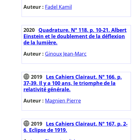
Auteur :
Fadel Kamil
2020
Quadrature. N° 118. p. 10-21. Albert
Einstein et le doublement de la déflexion
de la lumière.
Auteur :
Ginoux Jean-Marc
2019
Les Cahiers Clairaut. N° 166. p.
37-39. Il y a 100 ans, le triomphe de la
relativité générale.
Auteur :
Magnien Pierre
2019
Les Cahiers Clairaut. N° 167. p. 2-
6. Eclipse de 1919.