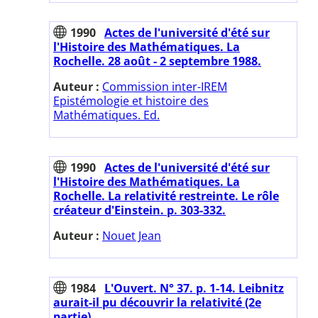
1990
Actes de l'université d'été sur
l'Histoire des Mathématiques. La
Rochelle. 28 août - 2 septembre 1988.
Auteur :
Commission inter-IREM
Epistémologie et histoire des
Mathématiques. Ed.
1990
Actes de l'université d'été sur
l'Histoire des Mathématiques. La
Rochelle. La relativité restreinte. Le rôle
créateur d'Einstein. p. 303-332.
Auteur :
Nouet Jean
1984
L'Ouvert. N° 37. p. 1-14. Leibnitz
aurait-il pu découvrir la relativité (2e
partie).