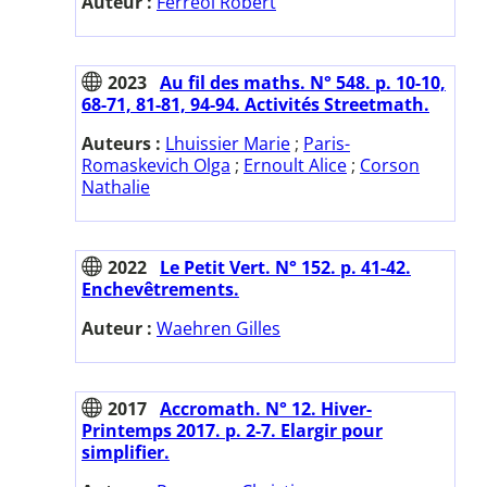
Auteur :
Ferréol Robert
2023
Au fil des maths. N° 548. p. 10-10,
68-71, 81-81, 94-94. Activités Streetmath.
Auteurs :
Lhuissier Marie
;
Paris-
Romaskevich Olga
;
Ernoult Alice
;
Corson
Nathalie
2022
Le Petit Vert. N° 152. p. 41-42.
Enchevêtrements.
Auteur :
Waehren Gilles
2017
Accromath. N° 12. Hiver-
Printemps 2017. p. 2-7. Elargir pour
simplifier.