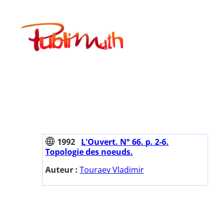
Aller
au
Publimath
contenu
1992
L'Ouvert. N° 66. p. 2-6.
Topologie des noeuds.
Auteur :
Touraev Vladimir