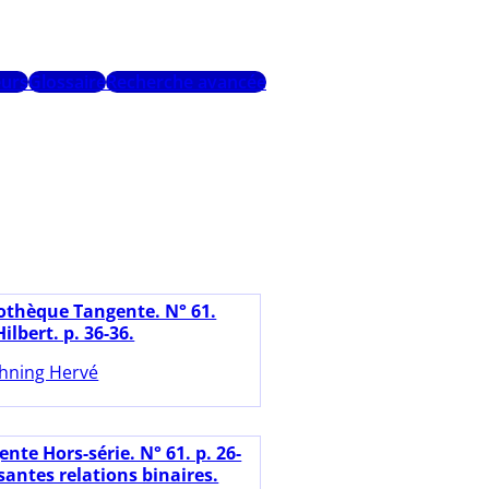
urs
Glossaire
Recherche avancée
iothèque Tangente. N° 61.
ilbert. p. 36-36.
hning Hervé
nte Hors-série. N° 61. p. 26-
santes relations binaires.