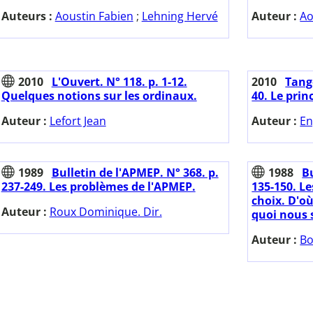
Auteurs :
Aoustin Fabien
;
Lehning Hervé
Auteur :
Ao
2010
L'Ouvert. N° 118. p. 1-12.
2010
Tange
Quelques notions sur les ordinaux.
40. Le prin
Auteur :
Lefort Jean
Auteur :
En
1989
Bulletin de l'APMEP. N° 368. p.
1988
Bu
237-249. Les problèmes de l'APMEP.
135-150. Le
choix. D'où 
Auteur :
Roux Dominique. Dir.
quoi nous s
Auteur :
Bo