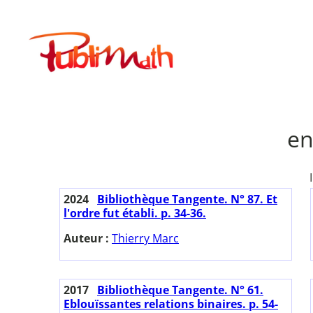
Aller
au
Publimath
contenu
en
2024
Bibliothèque Tangente. N° 87. Et
l'ordre fut établi. p. 34-36.
Auteur :
Thierry Marc
2017
Bibliothèque Tangente. N° 61.
Eblouïssantes relations binaires. p. 54-