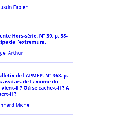
ustin Fabien
nte Hors-série. N° 39. p. 38-
cipe de l'extremum.
gel Arthur
lletin de l'APMEP. N° 363. p.
s avatars de l'axiome du
vient-il ? Où se cache-t-il ? A
ert-il ?
nnard Michel