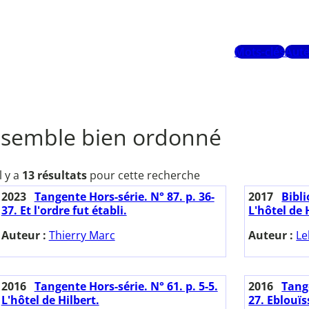
Mots-clés
Aute
semble bien ordonné
Il y a
13 résultats
pour cette recherche
2023
Tangente Hors-série. N° 87. p. 36-
2017
Bibl
37. Et l'ordre fut établi.
L'hôtel de H
Auteur :
Thierry Marc
Auteur :
Le
2016
Tangente Hors-série. N° 61. p. 5-5.
2016
Tange
L'hôtel de Hilbert.
27. Eblouïs