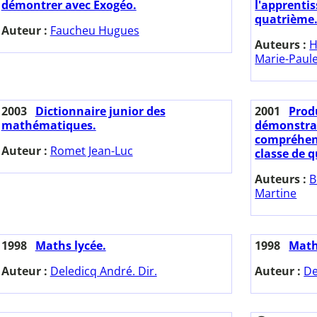
démontrer avec Exogéo.
l'apprenti
quatrième
Auteur :
Faucheu Hugues
Auteurs :
H
Marie-Paul
2003
Dictionnaire junior des
2001
Produ
mathématiques.
démonstrat
compréhen
Auteur :
Romet Jean-Luc
classe de q
Auteurs :
B
Martine
1998
Maths lycée.
1998
Math
Auteur :
Deledicq André. Dir.
Auteur :
De