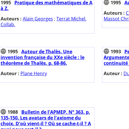
1995
Pratique des mathématiques de A
1995
A
à Z.
Auteurs :
C
Auteurs :
Alain Georges
;
Terrat Michel.
Massot Chri
Collab.
1995
Autour de Thalès. Une
1993
Pe
invention française du XXe siècle : le
Argumenter
théorème de Thalès. p. 68-86.
continuité
Auteur :
Plane Henry
Auteur :
Du
1988
Bulletin de l'APMEP. N° 363. p.
135-150. Les avatars de l'axiome du
choix. D'où vient-il ? Où se cache-t-il ? A