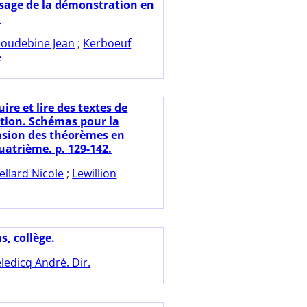
ssage de la démonstration en
.
oudebine Jean
;
Kerboeuf
e
ire et lire des textes de
ion. Schémas pour la
sion des théorèmes en
uatrième. p. 129-142.
ellard Nicole
;
Lewillion
s, collège.
ledicq André. Dir.