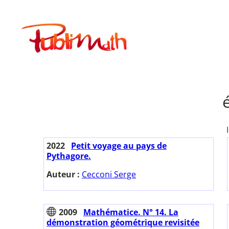
Aller
au
Publimath
contenu
2022
Petit voyage au pays de
Pythagore.
Auteur :
Cecconi Serge
2009
Mathématice. N° 14. La
démonstration géométrique revisitée