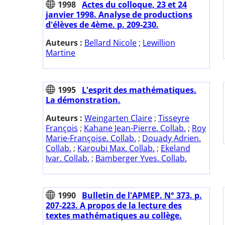
1998
Actes du colloque, 23 et 24
janvier 1998. Analyse de productions
d'élèves de 4ème. p. 209-230.
Auteurs :
Bellard Nicole
;
Lewillion
Martine
1995
L'esprit des mathématiques.
La démonstration.
Auteurs :
Weingarten Claire
;
Tisseyre
François
;
Kahane Jean-Pierre. Collab.
;
Roy
Marie-Françoise. Collab.
;
Douady Adrien.
Collab.
;
Karoubi Max. Collab.
;
Ekeland
Ivar. Collab.
;
Bamberger Yves. Collab.
1990
Bulletin de l'APMEP. N° 373. p.
207-223. A propos de la lecture des
textes mathématiques au collège.