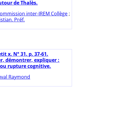
utour de Thalès.
ommission inter-IREM Collège
;
stian. Préf.
tit x. N° 31. p. 37-61.
, démontrer, expliquer :
 ou rupture cognitive.
val Raymond