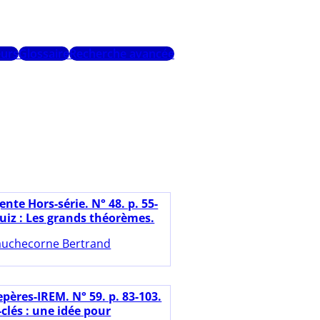
urs
Glossaire
Recherche avancée
nte Hors-série. N° 48. p. 55-
uiz : Les grands théorèmes.
uchecorne Bertrand
pères-IREM. N° 59. p. 83-103.
-clés : une idée pour