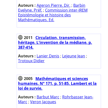
Auteurs :
Ageron Pierre. Dir.
;
Barbin
Evelyne. Préf.
;
Commission inter-IREM
Epistémologie et histoire des
Mathématiques. Ed.
2011
Circulation, transmission,
héritage. L'invention de la médiane. p.
387-414.
Auteurs :
Lanier Denis
;
Lejeune Jean
;
Trotoux Didier
2005
Mathématiques et sciences
humaines. N° 171. p. 51-85. Lambert et la
loi de survie.
Auteurs :
Barbut Marc
;
Rohrbasser Jean-
Marc
;
Veron Jacques