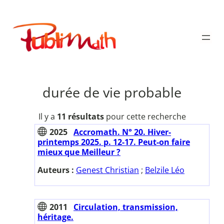
Aller
au
Publimath
contenu
durée de vie probable
Il y a
11 résultats
pour cette recherche
2025
Accromath. N° 20. Hiver-
printemps 2025. p. 12-17. Peut-on faire
mieux que Meilleur ?
Auteurs :
Genest Christian
;
Belzile Léo
2011
Circulation, transmission,
héritage.