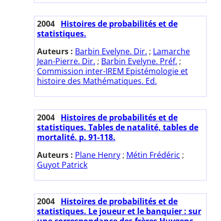
2004
Histoires de probabilités et de
statistiques.
Auteurs :
Barbin Evelyne. Dir.
;
Lamarche
Jean-Pierre. Dir.
;
Barbin Evelyne. Préf.
;
Commission inter-IREM Epistémologie et
histoire des Mathématiques. Ed.
2004
Histoires de probabilités et de
statistiques. Tables de natalité, tables de
mortalité. p. 91-118.
Auteurs :
Plane Henry
;
Métin Frédéric
;
Guyot Patrick
2004
Histoires de probabilités et de
statistiques. Le joueur et le banquier : sur
une correspondance des frères Huygens.