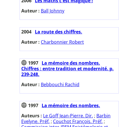
2006
Les maths c'est magique !
Auteur :
Ball Johnny
2004
La route des chiffres.
Auteur :
Charbonnier Robert
1997
La mémoire des nombres.
Chiffres : entre tradition et modernité. p.
239-248.
Auteur :
Bebbouchi Rachid
1997
La mémoire des nombres.
Auteurs :
Le Goff Jean-Pierre. Dir.
;
Barbin
Evelyne. Préf.
;
Couchot François. Préf.
;
Commission inter-IREM Epistémologie et