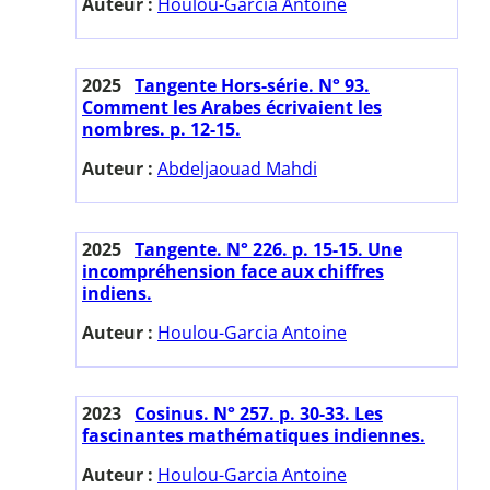
Auteur :
Houlou-Garcia Antoine
2025
Tangente Hors-série. N° 93.
Comment les Arabes écrivaient les
nombres. p. 12-15.
Auteur :
Abdeljaouad Mahdi
2025
Tangente. N° 226. p. 15-15. Une
incompréhension face aux chiffres
indiens.
Auteur :
Houlou-Garcia Antoine
2023
Cosinus. N° 257. p. 30-33. Les
fascinantes mathématiques indiennes.
Auteur :
Houlou-Garcia Antoine