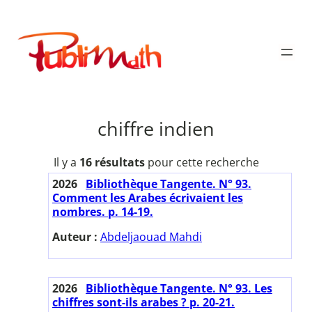
Aller
au
Publimath
contenu
chiffre indien
Il y a
16 résultats
pour cette recherche
2026
Bibliothèque Tangente. N° 93.
Comment les Arabes écrivaient les
nombres. p. 14-19.
Auteur :
Abdeljaouad Mahdi
2026
Bibliothèque Tangente. N° 93. Les
chiffres sont-ils arabes ? p. 20-21.