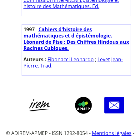
histoire des Mathématiques. Ed.
1997
Cahiers d'histoire des
mathématiques et d'épistémologie.
Léonard de Pise : Des Chiffres Hindous aux
Racines Cubiques.
Auteurs :
Fibonacci Leonardo
;
Levet Jean-
Pierre. Trad.
© ADIREM-APMEP - ISSN 1292-8054 -
Mentions légales
-