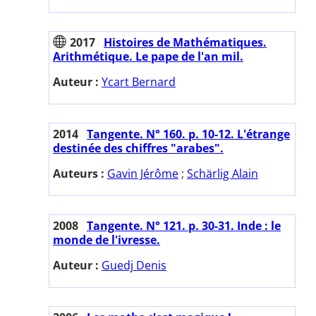
2017
Histoires de Mathématiques.
Arithmétique. Le pape de l'an mil.
Auteur :
Ycart Bernard
2014
Tangente. N° 160. p. 10-12. L'étrange
destinée des chiffres "arabes".
Auteurs :
Gavin Jérôme
;
Schärlig Alain
2008
Tangente. N° 121. p. 30-31. Inde : le
monde de l'ivresse.
Auteur :
Guedj Denis