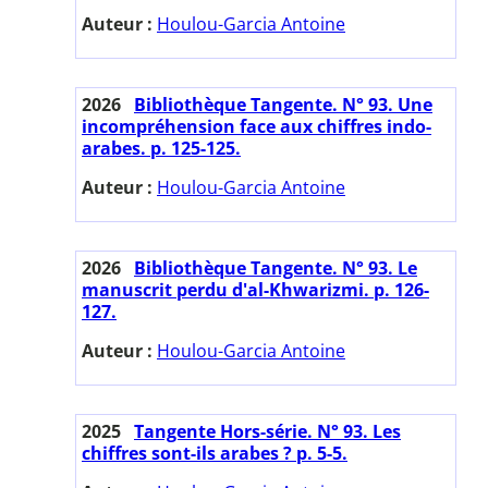
Auteur :
Houlou-Garcia Antoine
2026
Bibliothèque Tangente. N° 93. Une
incompréhension face aux chiffres indo-
arabes. p. 125-125.
Auteur :
Houlou-Garcia Antoine
2026
Bibliothèque Tangente. N° 93. Le
manuscrit perdu d'al-Khwarizmi. p. 126-
127.
Auteur :
Houlou-Garcia Antoine
2025
Tangente Hors-série. N° 93. Les
chiffres sont-ils arabes ? p. 5-5.