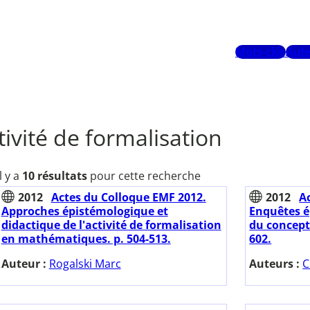
Mots-clés
Aute
tivité de formalisation
Il y a
10 résultats
pour cette recherche
2012
Actes du Colloque EMF 2012.
2012
A
Approches épistémologique et
Enquêtes é
didactique de l'activité de formalisation
du concept 
en mathématiques. p. 504-513.
602.
Auteur :
Rogalski Marc
Auteurs :
C