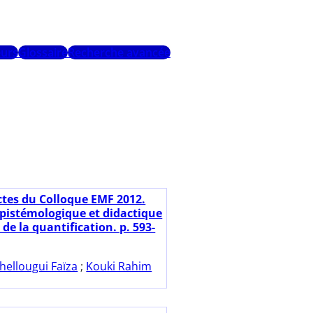
urs
Glossaire
Recherche avancée
ctes du Colloque EMF 2012.
pistémologique et didactique
de la quantification. p. 593-
hellougui Faïza
;
Kouki Rahim