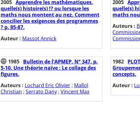
2005
Apprendre les mathématiques,
2005
Appr
quelle(s) histoire(s) !? ou lorsque les
quelle(s) hi
maths nous montent au nez. Comment
maths nou
concilier les exigences des programmes
Auteurs :
B
? p. 85-87.
Commission 
Auteur :
Massot Annick
Commission
1985
Bulletin de l'APMEP. N° 347. p.
1982
PLOT.
5-10. Une théorie naïve : Le collage des
Groupement
figures.
concepts.
Auteurs :
Lochard Eric Olivier
;
Mallol
Auteur :
Lu
Christian
;
Serrato Dany
;
Vincent Max