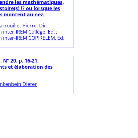
endre les mathématiques,
stoire(s) !? ou lorsque les
s montent au nez.
arrouillet Pierre. Dir.
;
inter-IREM Collège. Ed.
;
 inter-IREM COPIRELEM. Ed.
 N° 20. p. 16-21.
s et élaboration des
nkenbein Dieter