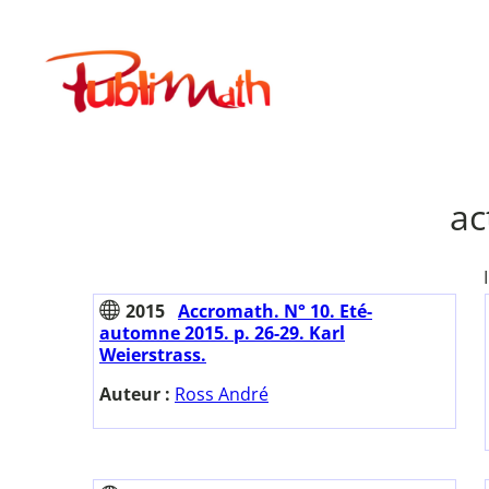
Aller
au
Publimath
contenu
ac
2015
Accromath. N° 10. Eté-
automne 2015. p. 26-29. Karl
Weierstrass.
Auteur :
Ross André