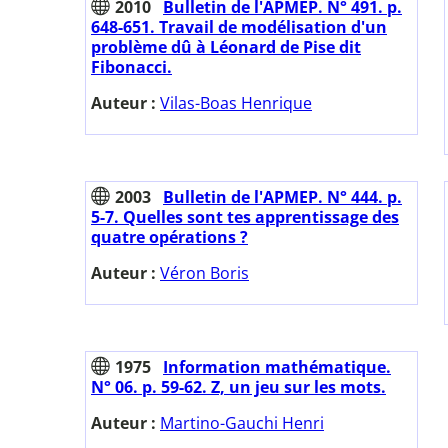
2010
Bulletin de l'APMEP. N° 491. p.
648-651. Travail de modélisation d'un
problème dû à Léonard de Pise dit
Fibonacci.
Auteur :
Vilas-Boas Henrique
2003
Bulletin de l'APMEP. N° 444. p.
5-7. Quelles sont tes apprentissage des
quatre opérations ?
Auteur :
Véron Boris
1975
Information mathématique.
N° 06. p. 59-62. Z, un jeu sur les mots.
Auteur :
Martino-Gauchi Henri