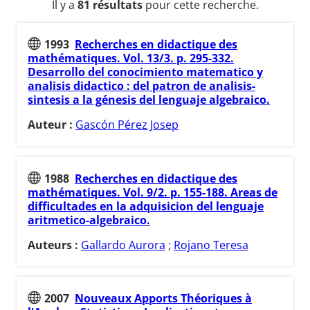
Il y a
81 résultats
pour cette recherche.
1993
Recherches en didactique des
mathématiques. Vol. 13/3. p. 295-332.
Desarrollo del conocimiento matematico y
analisis didactico : del patron de analisis-
sintesis a la génesis del lenguaje algebraico.
Auteur :
Gascón Pérez Josep
1988
Recherches en didactique des
mathématiques. Vol. 9/2. p. 155-188. Areas de
difficultades en la adquisicion del lenguaje
aritmetico-algebraico.
Auteurs :
Gallardo Aurora
;
Rojano Teresa
2007
Nouveaux Apports Théoriques à