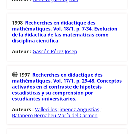
1998
Recherches en didactique des
mathématiques. Vol. 18/1. p. 7-34. Evolucion
de la didactica de las matematicas como
disciplina cientifica.
Auteur :
Gascón Pérez Josep
1997
Recherches en didactique des
mathématiques. Vol. 17/1. p. 29-48. Conceptos
activados en el contraste de hipotesis
estadisticas y su comprension por
estudiantes universitarios.
Auteurs :
Vallecillos Jimenez Angustias
;
Batanero Bernabeu María del Carmen