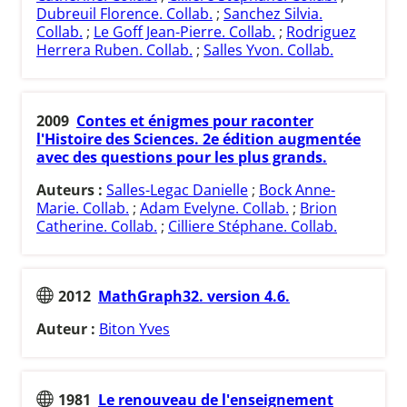
Dubreuil Florence. Collab.
;
Sanchez Silvia.
Collab.
;
Le Goff Jean-Pierre. Collab.
;
Rodriguez
Herrera Ruben. Collab.
;
Salles Yvon. Collab.
2009
Contes et énigmes pour raconter
l'Histoire des Sciences. 2e édition augmentée
avec des questions pour les plus grands.
Auteurs :
Salles-Legac Danielle
;
Bock Anne-
Marie. Collab.
;
Adam Evelyne. Collab.
;
Brion
Catherine. Collab.
;
Cilliere Stéphane. Collab.
2012
MathGraph32. version 4.6.
Auteur :
Biton Yves
1981
Le renouveau de l'enseignement