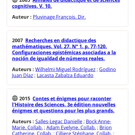
cognitives. V. 10.
Auteur :
Pluvinage François. Dir.
2007
Recherches en didactique des
mathématiques. Vol. 27. N° 1. p. 77-120.
Configuraciones epistémicas asociadas a la
noción de igualdad de números reales.
Auteurs :
Wilhelmi Miguel Rodríguez
;
Godino
Juan Díaz
;
Lacasta Zabalza Eduardo
2015
Contes et énigmes pour raconter
l'Histoire des Sciences. 3e édition nouvelles
énigmes et questions pour les plus grands.
Auteurs :
Salles-Legac Danielle
;
Bock Anne-
Marie. Collab.
;
Adam Evelyne. Collab.
;
Brion
Catherine. Collab.
;
Cilliere Stéphane. Collab.
;