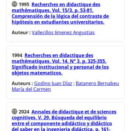
1995
Recherches en didactique des
mathématiques. Vol. 15/3. p. 53-81.
Comprensión de la lógica del contraste de
hipótesis en estudiantes universitarios.
Auteur :
Vallecillos Jimenez Angustias
1994
Recherches en didactique des
mathématiques. Vol. 14. N° 3. p. 325-355.
Significado institucional y personal de los
objetos matematicos.
Auteurs :
Godino Juan Díaz
;
Batanero Bernabeu
María del Carmen
2024
Annales de didactique et de sciences
cognitives. V. 29. Búsqueda del equilibrio
entre el componente adidáctico y didáctico
del saber en la ingenieria didáctica. p. 161-