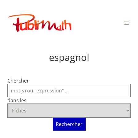
Aller
au
Publimath
contenu
espagnol
Chercher
dans les
Rechercher