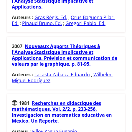
l'Analyse Statistique Implicative et
Applications.
Auteurs :
Gras Régis. Ed.
;
Orus Baguena Pilar.
Ed.
;
Pinaud Bruno. Ed.
;
Gregori Pablo. Ed.
2007
Nouveaux Apports Théoriques à
l'Analyse Statistique Implicative et
Applications. Prévision et communication de
valeurs par le graphique. p. 81-95.
Auteurs :
Lacasta Zabalza Eduardo
;
Wilhelmi
Miguel Rodríguez
1981
Recherches en didactique des
mathématiques. Vol. 2/2. p. 233-256.
Investigacion en matematica educativa en
Mexico. Un Reporte.
Auteur :
Filloy Yagüe Eugenio