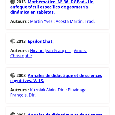
2013
Mathématice. N° 36. DGPad - Un
enfoque táctil específico de geometría
dinámica en tabletas.
Auteurs :
Martin Yves
;
Acosta Martin. Trad.
2013
EpsilonChat.
Auteurs :
Nicaud Jean-François
;
Viudez
Christophe
2008
Annales de didactique et de sciences
cognitives. V. 13.
Auteurs :
Kuzniak Alain. Dir.
;
Pluvinage
François. Dir.
2005
Annales de didactique et de sciences