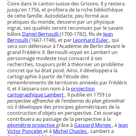
Coire dans le canton suisse des Grisons. Il y restera
jusqu'en 1756, et profitera de la riche bibliothèque
de cette famille. Autodidacte, peu formé aux
pratiques du monde, desservi par un physique
ingrat, ses qualités seront reconnues par le savant
bâlois
Daniel Bernoulli
(1700-1782), fils de
Jean
Bernoulli
(1667-1748), et par
Leonhard Euler
, qui
sera son défenseur à l'Académie de Berlin devant le
grand Frédéric II. Bernoulli voyait en Lambert un
personnage modeste tout consacré à ses
recherches, toujours prêt à théoriser un problème
concret qui lui était posé. Ainsi, il développera la
cartographie à partir de l'étude des
remembrements de territoires annexés par Frédéric
II, et il laissera son nom à la
projection
cartographique Lambert
. Il publie en 1759
La
perspective affranchie de l'embarras du plan géométral
où il développe des principes géométriques de la
construction d'objets en perspective. Cet ouvrage
contribuera au passage de la perspective à la
géométrie projective
grâce à
Gaspard Monge
, à
Jean
Victor Poncelet
et à
Michel Chasles
. Lambert a