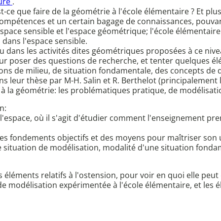
eure
.
t-ce que faire de la géométrie à l'école élémentaire ? Et plu
ompétences et un certain bagage de connaissances, pouvant
'espace sensible et l'espace géométrique; l'école élémentaire 
 dans l'espace sensible.
jeu dans les activités dites géométriques proposées à ce nive
our poser des questions de recherche, et tenter quelques élém
otions de milieu, de situation fondamentale, des concepts d
ans leur thèse par M-H. Salin et R. Berthelot (principalement
t à la géométrie: les problématiques pratique, de modélisat
n:
 l'espace, où il s'agit d'étudier comment l'enseignement 
r des fondements objectifs et des moyens pour maîtriser son 
ne situation de modélisation, modalité d'une situation fo
 éléments relatifs à l'ostension, pour voir en quoi elle peu
 de modélisation expérimentée à l'école élémentaire, et les 