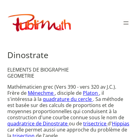
Aller
au
Publimath
contenu
Dinostrate
ELEMENTS DE BIOGRAPHIE
GEOMETRIE
Mathématicien grec (Vers 390 - vers 320 av J.C.).
Frère de
Ménechme
, disciple de
Platon
, il
s'intéressa à la
quadrature du cercle
. Sa méthode
est basée sur des calculs de proportions et de
moyennes proportionnelles qui conduisent à la
construction d'une courbe connue sous le nom de
quadratrice de Dinostrate
ou de
trisectrice
d'
Hippias
car elle permet aussi une approche du problème de
la
trisection
de l'angle.