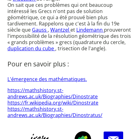
On sait que ces problèmes qui ont beaucoup
intéressé les Grecs n'ont pas de solution
géométrique, ce qui a été prouvé bien plus
tardivement. Rappelons que c'est à la fin du 19e
siècle que
Gauss
,
Wantzel
et
Lindemann
prouveront
l'impossibilité de la résolution géométrique des trois
« grands problèmes » grecs (quadrature du cercle,
duplication du cube
, trisection de l'angle).
Pour en savoir plus :
L'émergence des mathématiques.
https://mathshistory.st-
andrews.ac.uk/Biographies/Dinostrate
https://fr.wikipedia.org/wiki/Dinostrate
https://mathshistory.st-
andrews.ac.uk/Biographies/Dinostratus/