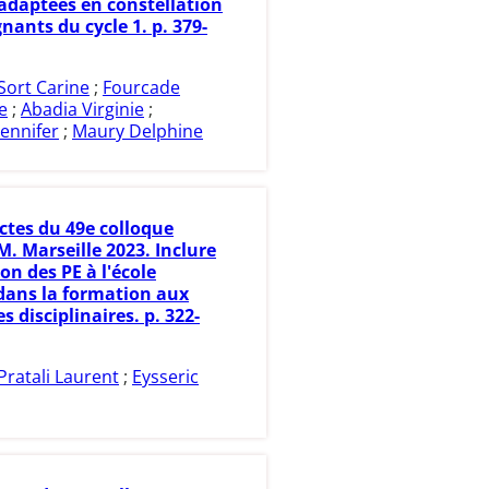
 adaptées en constellation
nants du cycle 1. p. 379-
Sort Carine
;
Fourcade
e
;
Abadia Virginie
;
ennifer
;
Maury Delphine
ctes du 49e colloque
. Marseille 2023. Inclure
on des PE à l'école
 dans la formation aux
s disciplinaires. p. 322-
Pratali Laurent
;
Eysseric