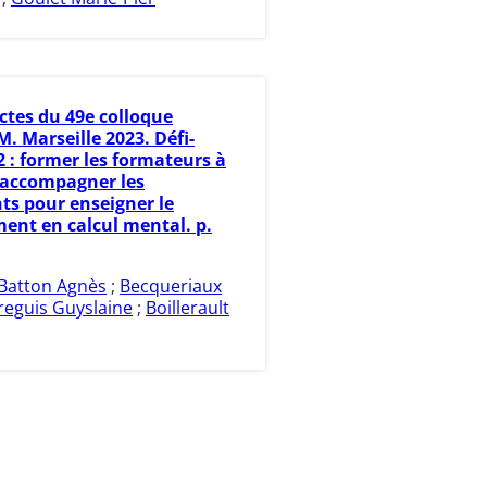
ctes du 49e colloque
. Marseille 2023. Défi-
2 : former les formateurs à
 accompagner les
ts pour enseigner le
ent en calcul mental. p.
Batton Agnès
;
Becqueriaux
reguis Guyslaine
;
Boillerault