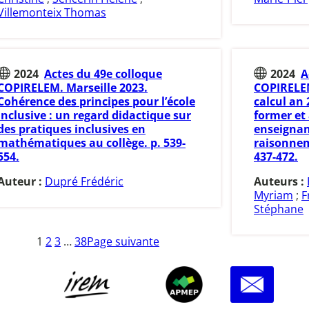
Villemonteix Thomas
2024
Actes du 49e colloque
2024
A
COPIRELEM. Marseille 2023.
COPIRELEM
Cohérence des principes pour l’école
calcul an 
inclusive : un regard didactique sur
former et
des pratiques inclusives en
enseignan
mathématiques au collège. p. 539-
raisonnem
554.
437-472.
Auteur :
Dupré Frédéric
Auteurs :
Myriam
;
F
Stéphane
1
2
3
…
38
Page suivante