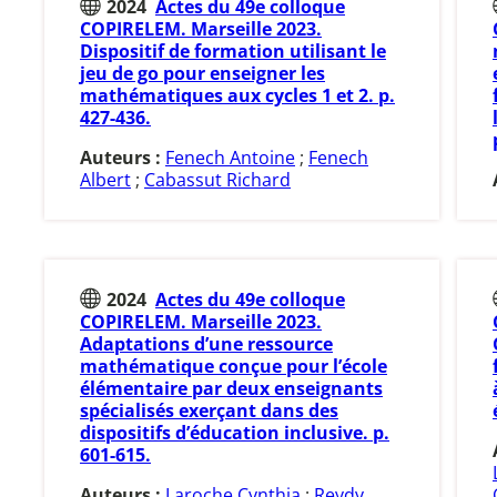
2024
Actes du 49e colloque
COPIRELEM. Marseille 2023.
Dispositif de formation utilisant le
jeu de go pour enseigner les
mathématiques aux cycles 1 et 2. p.
427-436.
Auteurs :
Fenech Antoine
;
Fenech
Albert
;
Cabassut Richard
2024
Actes du 49e colloque
COPIRELEM. Marseille 2023.
Adaptations d’une ressource
mathématique conçue pour l’école
élémentaire par deux enseignants
spécialisés exerçant dans des
dispositifs d’éducation inclusive. p.
601-615.
Auteurs :
Laroche Cynthia
;
Reydy