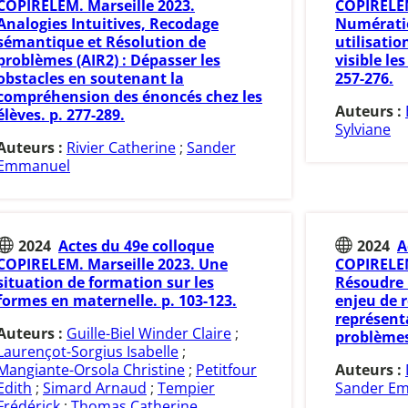
COPIRELEM. Marseille 2023.
COPIRELEM
Analogies Intuitives, Recodage
Numératio
sémantique et Résolution de
utilisatio
problèmes (AIR2) : Dépasser les
visible l
obstacles en soutenant la
257-276.
compréhension des énoncés chez les
Auteurs :
élèves. p. 277-289.
Sylviane
Auteurs :
Rivier Catherine
;
Sander
Emmanuel
2024
Actes du 49e colloque
2024
A
COPIRELEM. Marseille 2023. Une
COPIRELEM
situation de formation sur les
Résoudre 
formes en maternelle. p. 103-123.
enjeu de r
représent
Auteurs :
Guille-Biel Winder Claire
;
problèmes 
Laurençot-Sorgius Isabelle
;
Mangiante-Orsola Christine
;
Petitfour
Auteurs :
Edith
;
Simard Arnaud
;
Tempier
Sander E
Frédérick
;
Thomas Catherine