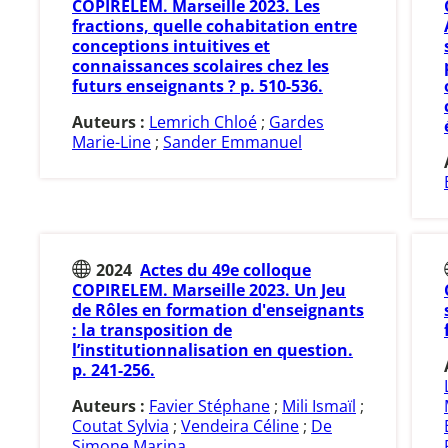
COPIRELEM. Marseille 2023. Les
fractions, quelle cohabitation entre
conceptions intuitives et
connaissances scolaires chez les
futurs enseignants ? p. 510-536.
Auteurs :
Lemrich Chloé
;
Gardes
Marie-Line
;
Sander Emmanuel
2024
Actes du 49e colloque
COPIRELEM. Marseille 2023. Un Jeu
de Rôles en formation d'enseignants
: la transposition de
l’institutionnalisation en question.
p. 241-256.
Auteurs :
Favier Stéphane
;
Mili Ismaïl
;
Coutat Sylvia
;
Vendeira Céline
;
De
Simone Marina