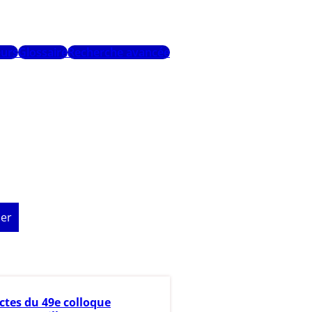
urs
Glossaire
Recherche avancée
er
ctes du 49e colloque