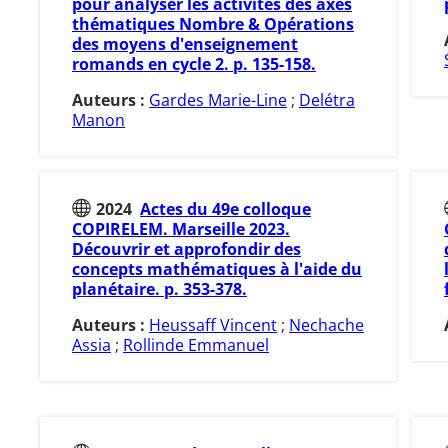
pour analyser les activités des axes
thématiques Nombre & Opérations
des moyens d'enseignement
romands en cycle 2. p. 135-158.
Auteurs :
Gardes Marie-Line
;
Delétra
Manon
2024
Actes du 49e colloque
COPIRELEM. Marseille 2023.
Découvrir et approfondir des
concepts mathématiques à l'aide du
planétaire. p. 353-378.
Auteurs :
Heussaff Vincent
;
Nechache
Assia
;
Rollinde Emmanuel