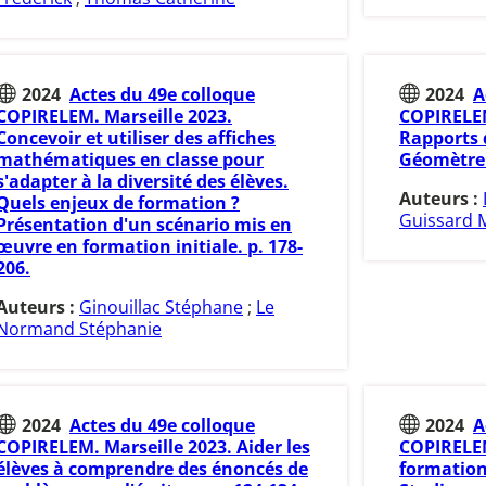
2024
Actes du 49e colloque
2024
A
COPIRELEM. Marseille 2023.
COPIRELEM
Concevoir et utiliser des affiches
Rapports 
mathématiques en classe pour
Géomètre 
s'adapter à la diversité des élèves.
Auteurs :
Quels enjeux de formation ?
Guissard 
Présentation d'un scénario mis en
œuvre en formation initiale. p. 178-
206.
Auteurs :
Ginouillac Stéphane
;
Le
Normand Stéphanie
2024
Actes du 49e colloque
2024
A
COPIRELEM. Marseille 2023. Aider les
COPIRELEM
élèves à comprendre des énoncés de
formation