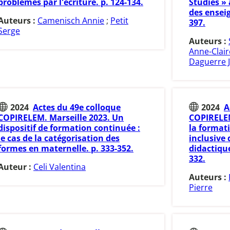
problèmes par l'écriture. p. 124-134.
Studies »
des enseig
Auteurs :
Camenisch Annie
;
Petit
397.
Serge
Auteurs :
Anne-Clair
Daguerre J
2024
Actes du 49e colloque
2024
A
COPIRELEM. Marseille 2023. Un
COPIRELEM
dispositif de formation continuée :
la formati
le cas de la catégorisation des
inclusive
formes en maternelle. p. 333-352.
didactique
332.
Auteur :
Celi Valentina
Auteurs :
Pierre