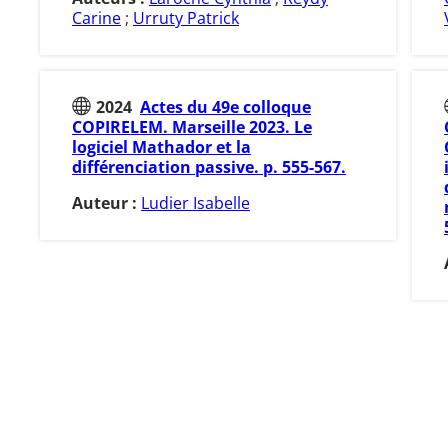
Carine
;
Urruty Patrick
2024
Actes du 49e colloque
COPIRELEM. Marseille 2023. Le
logiciel Mathador et la
différenciation passive. p. 555-567.
Auteur :
Ludier Isabelle