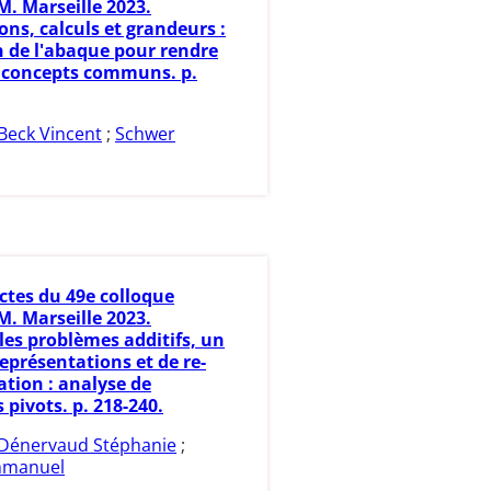
. Marseille 2023.
ns, calculs et grandeurs :
n de l'abaque pour rendre
es concepts communs. p.
Beck Vincent
;
Schwer
ctes du 49e colloque
. Marseille 2023.
les problèmes additifs, un
eprésentations et de re-
ation : analyse de
pivots. p. 218-240.
Dénervaud Stéphanie
;
mmanuel