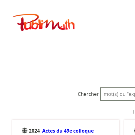
Aller
au
Publimath
contenu
Chercher
I
2024
Actes du 49e colloque