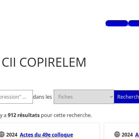
Mots-clés
Aute
CII COPIRELEM
dans les
Recherch
l y a
912 résultats
pour cette recherche.
2024
Actes du 49e colloque
2024
A