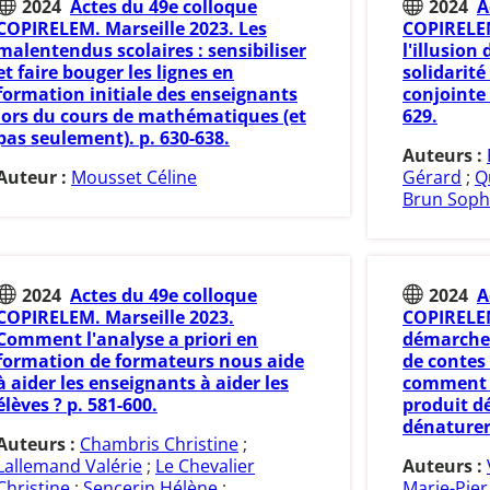
2024
Actes du 49e colloque
2024
A
COPIRELEM. Marseille 2023. Les
COPIRELEM
malentendus scolaires : sensibiliser
l'illusion
et faire bouger les lignes en
solidarité
formation initiale des enseignants
conjointe 
lors du cours de mathématiques (et
629.
pas seulement). p. 630-638.
Auteurs :
Auteur :
Mousset Céline
Gérard
;
Q
Brun Soph
2024
Actes du 49e colloque
2024
A
COPIRELEM. Marseille 2023.
COPIRELEM
Comment l'analyse a priori en
démarche 
formation de formateurs nous aide
de contes
à aider les enseignants à aider les
comment a
élèves ? p. 581-600.
produit d
dénaturer.
Auteurs :
Chambris Christine
;
Lallemand Valérie
;
Le Chevalier
Auteurs :
Christine
;
Sencerin Hélène
;
Marie-Pier