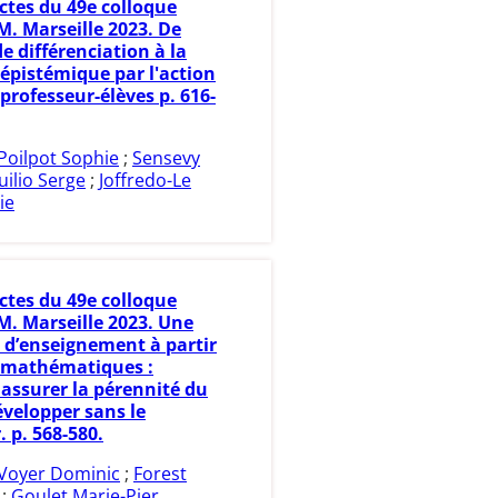
ctes du 49e colloque
. Marseille 2023. De
 de différenciation à la
 épistémique par l'action
professeur-élèves p. 616-
Poilpot Sophie
;
Sensevy
uilio Serge
;
Joffredo-Le
ie
ctes du 49e colloque
. Marseille 2023. Une
d’enseignement à partir
 mathématiques :
ssurer la pérennité du
évelopper sans le
 p. 568-580.
Voyer Dominic
;
Forest
;
Goulet Marie-Pier