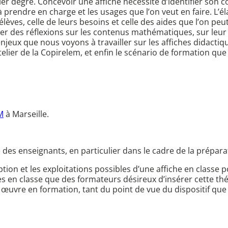
 degré. Concevoir une affiche nécessite d’identifier son co
à prendre en charge et les usages que l’on veut en faire. L’
élèves, celle de leurs besoins et celle des aides que l’on pe
r des réflexions sur les contenus mathématiques, sur leur 
enjeux que nous voyons à travailler sur les affiches didacti
elier de la Copirelem, et enfin le scénario de formation q
M
à Marseille.
e des enseignants, en particulier dans le cadre de la prépar
ion et les exploitations possibles d’une affiche en classe p
iches en classe que des formateurs désireux d’insérer cette
 œuvre en formation, tant du point de vue du dispositif que