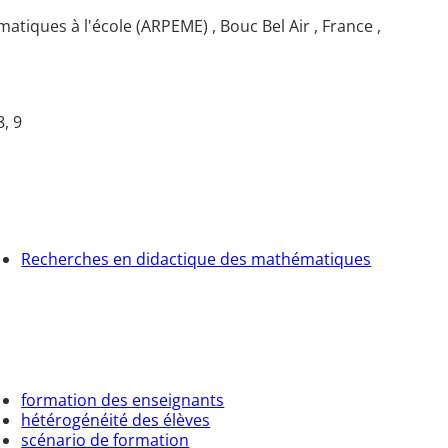
tiques à l'école (ARPEME) , Bouc Bel Air , France ,
8, 9
Recherches en didactique des mathématiques
formation des enseignants
hétérogénéité des élèves
scénario de formation