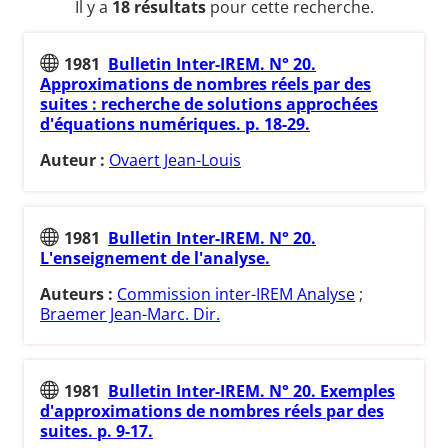
Il y a
18 résultats
pour cette recherche.
1981
Bulletin Inter-IREM. N° 20.
Approximations de nombres réels par des
suites : recherche de solutions approchées
d'équations numériques. p. 18-29.
Auteur :
Ovaert Jean-Louis
1981
Bulletin Inter-IREM. N° 20.
L'enseignement de l'analyse.
Auteurs :
Commission inter-IREM Analyse
;
Braemer Jean-Marc. Dir.
1981
Bulletin Inter-IREM. N° 20. Exemples
d'approximations de nombres réels par des
suites. p. 9-17.