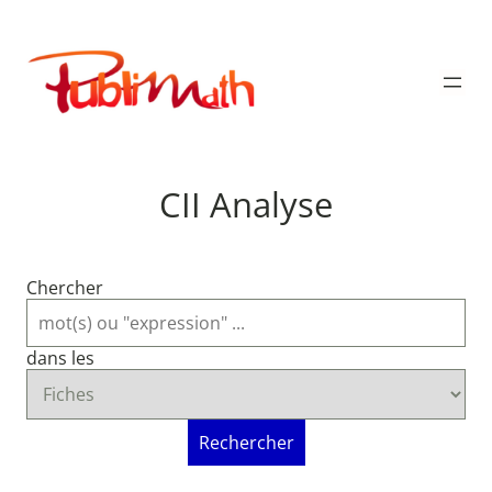
Aller
au
Publimath
contenu
CII Analyse
Chercher
dans les
Rechercher