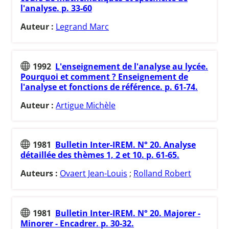
l'analyse. p. 33-60
Auteur :
Legrand Marc
1992
L'enseignement de l'analyse au lycée.
Pourquoi et comment ? Enseignement de
l'analyse et fonctions de référence. p. 61-74.
Auteur :
Artigue Michèle
1981
Bulletin Inter-IREM. N° 20. Analyse
détaillée des thèmes 1, 2 et 10. p. 61-65.
Auteurs :
Ovaert Jean-Louis
;
Rolland Robert
1981
Bulletin Inter-IREM. N° 20. Majorer -
Minorer - Encadrer. p. 30-32.