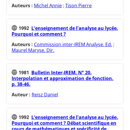
Auteurs :
Michel Annie
;
Tison Pierre
1992
L'enseignement de l'analyse au lycée.
Pourquoi et comment ?
Auteurs :
Commission inter-IREM Analyse. Ed.
;
Maurel Maryse. Dir.
1981
Bulletin Inter-IREM. N° 20.
Interpolation et approximation de fonction.
p. 38-46.
Auteur :
Reisz Daniel
1992
L'enseignement de l'analyse au lycée.
Pourquoi et comment ? Débat scientifique en
cours de mathématiques et spécificité de