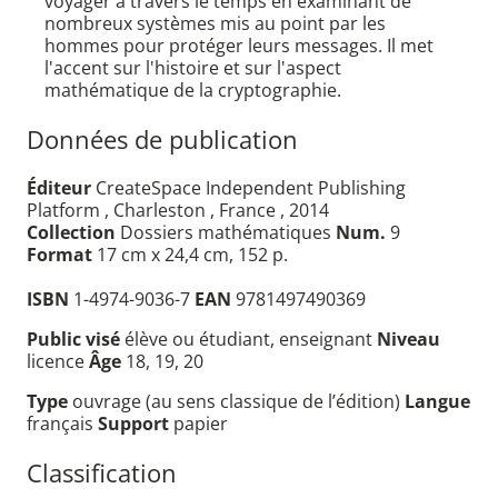
voyager à travers le temps en examinant de
nombreux systèmes mis au point par les
hommes pour protéger leurs messages. Il met
l'accent sur l'histoire et sur l'aspect
mathématique de la cryptographie.
Données de publication
Éditeur
CreateSpace Independent Publishing
Platform , Charleston , France , 2014
Collection
Dossiers mathématiques
Num.
9
Format
17 cm x 24,4 cm, 152 p.
ISBN
1-4974-9036-7
EAN
9781497490369
Public visé
élève ou étudiant, enseignant
Niveau
licence
Âge
18, 19, 20
Type
ouvrage (au sens classique de l’édition)
Langue
français
Support
papier
Classification