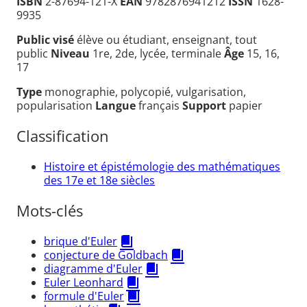
ISBN
2-87694-121-X
EAN
9782876941212
ISSN
1628-
9935
Public visé
élève ou étudiant, enseignant, tout
public
Niveau
1re, 2de, lycée, terminale
Âge
15, 16,
17
Type
monographie, polycopié, vulgarisation,
popularisation
Langue
français
Support
papier
Classification
Histoire et épistémologie des mathématiques
des 17e et 18e siècles
Mots-clés
brique d'Euler
conjecture de Goldbach
diagramme d'Euler
Euler Leonhard
formule d'Euler