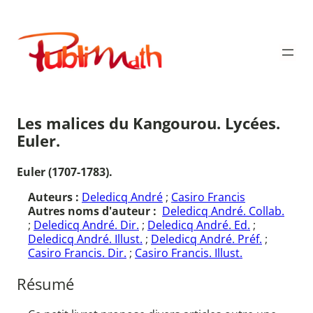
Aller
au
Publimath
contenu
Les malices du Kangourou. Lycées.
Euler.
Euler (1707-1783).
Auteurs :
Deledicq André
;
Casiro Francis
Autres noms d'auteur :
Deledicq André. Collab.
;
Deledicq André. Dir.
;
Deledicq André. Ed.
;
Deledicq André. Illust.
;
Deledicq André. Préf.
;
Casiro Francis. Dir.
;
Casiro Francis. Illust.
Résumé