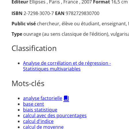
Éditeur
Ellipses , Paris , France , 2007
Format
16,5 cm 
ISBN
2-7298-3070-7
EAN
9782729830700
Public visé
chercheur, élève ou étudiant, enseignant,
Type
ouvrage (au sens classique de l’édition), vulgari
Classification
Analyse de corrélation et de régression -
Statistiques multivariables
Mots-clés
analyse factorielle
base cent
biais statistique
calcul avec des pourcentages
calcul d'indice
calcul de moyenne