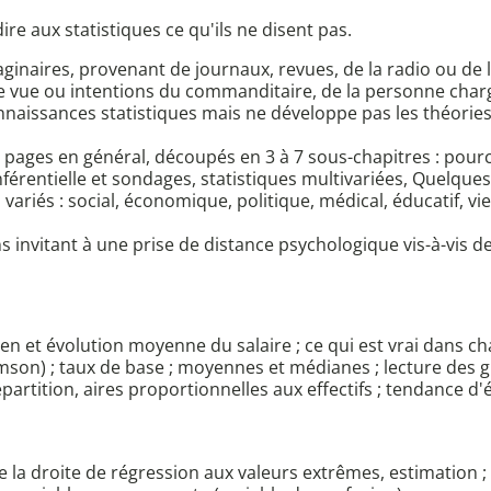
re aux statistiques ce qu'ils ne disent pas.
ginaires, provenant de journaux, revues, de la radio ou de la 
de vue ou intentions du commanditaire, de la personne charg
onnaissances statistiques mais ne développe pas les théories
30 pages en général, découpés en 3 à 7 sous-chapitres : pou
nférentielle et sondages, statistiques multivariées, Quelques
riés : social, économique, politique, médical, éducatif, vie 
nvitant à une prise de distance psychologique vis-à-vis des
n et évolution moyenne du salaire ; ce qui est vrai dans ch
mson) ; taux de base ; moyennes et médianes ; lecture des 
artition, aires proportionnelles aux effectifs ; tendance d
de la droite de régression aux valeurs extrêmes, estimation ;