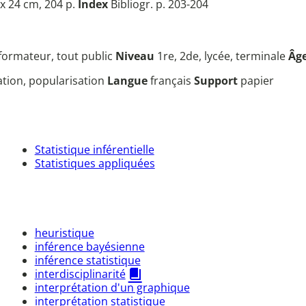
x 24 cm, 204 p.
Index
Bibliogr. p. 203-204
 formateur, tout public
Niveau
1re, 2de, lycée, terminale
Âg
sation, popularisation
Langue
français
Support
papier
Statistique inférentielle
Statistiques appliquées
heuristique
inférence bayésienne
inférence statistique
interdisciplinarité
interprétation d'un graphique
interprétation statistique