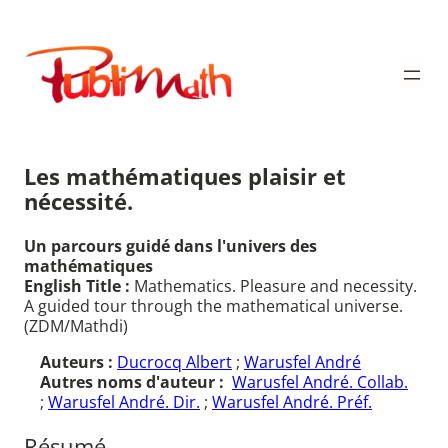
Aller
au
Publimath
contenu
Les mathématiques plaisir et
nécessité.
Un parcours guidé dans l'univers des
mathématiques
English Title :
Mathematics. Pleasure and necessity.
A guided tour through the mathematical universe.
(ZDM/Mathdi)
Auteurs :
Ducrocq Albert
;
Warusfel André
Autres noms d'auteur :
Warusfel André. Collab.
;
Warusfel André. Dir.
;
Warusfel André. Préf.
Résumé