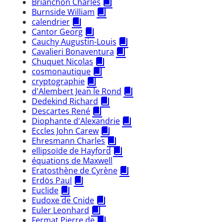
Brianchon Charles
Burnside William
calendrier
Cantor Georg
Cauchy Augustin-Louis
Cavalieri Bonaventura
Chuquet Nicolas
cosmonautique
cryptographie
d'Alembert Jean le Rond
Dedekind Richard
Descartes René
Diophante d'Alexandrie
Eccles John Carew
Ehresmann Charles
ellipsoïde de Hayford
équations de Maxwell
Eratosthène de Cyrène
Erdös Paul
Euclide
Eudoxe de Cnide
Euler Leonhard
Fermat Pierre de