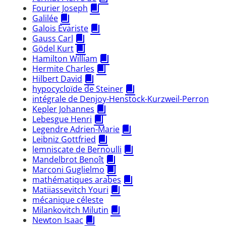
Fourier Joseph
Galilée
Galois Evariste
Gauss Carl
Gödel Kurt
Hamilton William
Hermite Charles
Hilbert David
hypocycloïde de Steiner
intégrale de Denjoy-Henstock-Kurzweil-Perron
Kepler Johannes
Lebesgue Henri
Legendre Adrien-Marie
Leibniz Gottfried
lemniscate de Bernoulli
Mandelbrot Benoît
Marconi Guglielmo
mathématiques arabes
Matiiassevitch Youri
mécanique céleste
Milankovitch Milutin
Newton Isaac