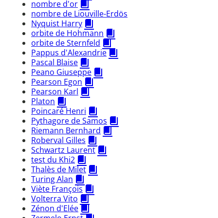
nombre d'or
nombre de Liouville-Erdös
Nyquist Harry
orbite de Hohmann
orbite de Sternfeld
Pappus d'Alexandrie
Pascal Blaise
Peano Giuseppe
Pearson Egon
Pearson Karl
Platon
Poincaré Henri
Pythagore de Samos
Riemann Bernhard
Roberval Gilles
Schwartz Laurent
test du Khi2
Thalès de Milet
Turing Alan
Viète François
Volterra Vito
Zénon d'Elée
Zermelo Ernst