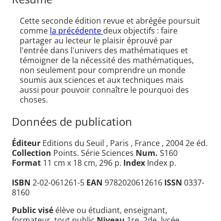
Cette seconde édition revue et abrégée poursuit
comme
la précédente
deux objectifs : faire
partager au lecteur le plaisir éprouvé par
l'entrée dans l'univers des mathématiques et
témoigner de la nécessité des mathématiques,
non seulement pour comprendre un monde
soumis aux sciences et aux techniques mais
aussi pour pouvoir connaître le pourquoi des
choses.
Données de publication
Éditeur
Editions du Seuil , Paris , France , 2004 2e éd.
Collection
Points. Série Sciences
Num.
S160
Format
11 cm x 18 cm, 296 p.
Index
Index p.
ISBN
2-02-061261-5
EAN
9782020612616
ISSN
0337-
8160
Public visé
élève ou étudiant, enseignant,
formateur, tout public
Niveau
1re, 2de, lycée,