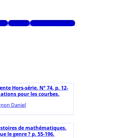
urs
Glossaire
Recherche avancée
nte Hors-série. N° 74. p. 12-
uations pour les courbes.
gnon Daniel
istoires de mathématiques.
ue le genre ? p. 55-196.