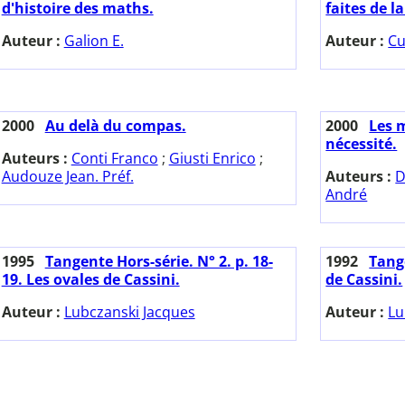
d'histoire des maths.
faites de l
Auteur :
Galion E.
Auteur :
Cu
2000
Au delà du compas.
2000
Les 
nécessité.
Auteurs :
Conti Franco
;
Giusti Enrico
;
Audouze Jean. Préf.
Auteurs :
D
André
1995
Tangente Hors-série. N° 2. p. 18-
1992
Tange
19. Les ovales de Cassini.
de Cassini.
Auteur :
Lubczanski Jacques
Auteur :
Lu