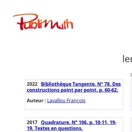
Aller
au
Publimath
contenu
le
2022
Bibliothèque Tangente. N° 78. Des
constructions point par point. p. 60-62.
Auteur :
Lavallou François
2017
Quadrature. N° 106. p. 10-11, 19-
19. Textes en questions.