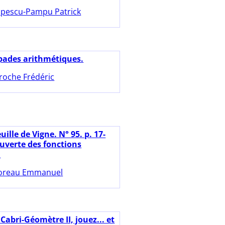
pescu-Pampu Patrick
pades arithmétiques.
roche Frédéric
uille de Vigne. N° 95. p. 17-
ouverte des fonctions
.
oreau Emmanuel
Cabri-Géomètre II, jouez... et