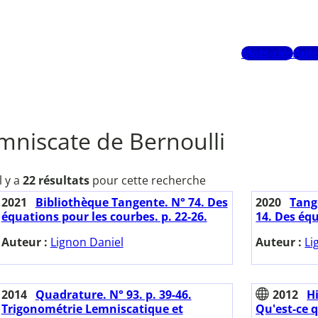
Mots-clés
Aute
mniscate de Bernoulli
Il y a
22 résultats
pour cette recherche
2021
Bibliothèque Tangente. N° 74. Des
2020
Tange
équations pour les courbes. p. 22-26.
14. Des éq
Auteur :
Lignon Daniel
Auteur :
Li
2014
Quadrature. N° 93. p. 39-46.
2012
H
Trigonométrie Lemniscatique et
Qu'est-ce q