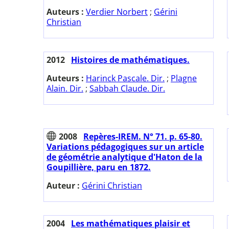
Auteurs :
Verdier Norbert
;
Gérini
Christian
2012
Histoires de mathématiques.
Auteurs :
Harinck Pascale. Dir.
;
Plagne
Alain. Dir.
;
Sabbah Claude. Dir.
2008
Repères-IREM. N° 71. p. 65-80.
Variations pédagogiques sur un article
de géométrie analytique d'Haton de la
Goupillière, paru en 1872.
Auteur :
Gérini Christian
2004
Les mathématiques plaisir et