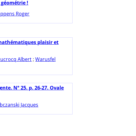
a géométrie !
ppens Roger
mathématiques plaisir et
ucrocq Albert
;
Warusfel
nte. N° 25. p. 26-27. Ovale
bczanski Jacques