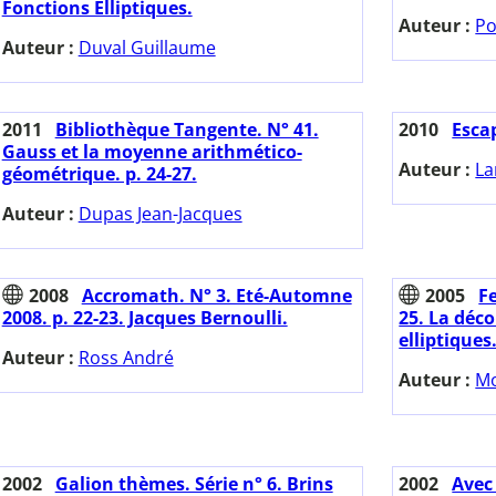
Fonctions Elliptiques.
Auteur :
Po
Auteur :
Duval Guillaume
2011
Bibliothèque Tangente. N° 41.
2010
Esca
Gauss et la moyenne arithmético-
Auteur :
La
géométrique. p. 24-27.
Auteur :
Dupas Jean-Jacques
2008
Accromath. N° 3. Eté-Automne
2005
Fe
2008. p. 22-23. Jacques Bernoulli.
25. La déc
elliptiques
Auteur :
Ross André
Auteur :
M
2002
Galion thèmes. Série n° 6. Brins
2002
Avec 