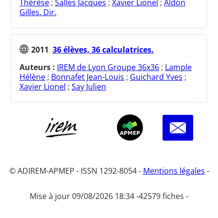
Thérèse
;
Salles Jacques
;
Xavier Lionel
;
Aldon
Gilles. Dir.
2011
36 élèves, 36 calculatrices.
Auteurs :
IREM de Lyon Groupe 36x36
;
Lample
Hélène
;
Bonnafet Jean-Louis
;
Guichard Yves
;
Xavier Lionel
;
Say Julien
© ADIREM-APMEP - ISSN 1292-8054 -
Mentions légales
-
Mise à jour 09/08/2026 18:34 -
42579 fiches -