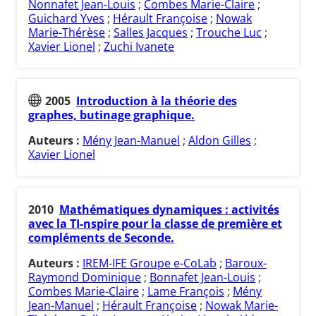
Nonnafet Jean-Louis
;
Combes Marie-Claire
;
Guichard Yves
;
Hérault Françoise
;
Nowak
Marie-Thérèse
;
Salles Jacques
;
Trouche Luc
;
Xavier Lionel
;
Zuchi Ivanete
2005
Introduction à la théorie des
graphes, butinage graphique.
Auteurs :
Mény Jean-Manuel
;
Aldon Gilles
;
Xavier Lionel
2010
Mathématiques dynamiques : activités
avec la TI-nspire pour la classe de première et
compléments de Seconde.
Auteurs :
IREM-IFE Groupe e-CoLab
;
Baroux-
Raymond Dominique
;
Bonnafet Jean-Louis
;
Combes Marie-Claire
;
Lame François
;
Mény
Jean-Manuel
;
Hérault Françoise
;
Nowak Marie-