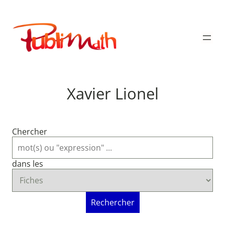
Aller
au
Publimath
contenu
Xavier Lionel
Chercher
dans les
Rechercher