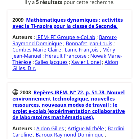
Il y a
5 résultats
pour cette recherche.
2009
Mathématiques dynamiques : activités
avec la TI-nspire pour la classe de Seconde.
Auteurs :
IREM-IFE Groupe e-CoLab
;
Baroux-
Raymond Dominique
;
Bonnafet Jean-Louis
;
Combes Marie-Claire
;
Lame François
;
Mény
Jean-Manuel
;
Hérault Françoise
;
Nowak Marie-
Thérèse
;
Salles Jacques
;
Xavier Lionel
;
Aldon
Gilles. Dir.
2008
Repères-IREM. N° 72. p. 51-78. Nouvel
environnement technologique, nouvelles
ressources, nouveaux modes de travail : le
projet e-colab (expérimentation collaborative
de laboratoires mathématiques).
Auteurs :
Aldon Gilles
;
Artigue Michèle
;
Bardini
Caroline
;
Baroux-Raymond Dominique
;