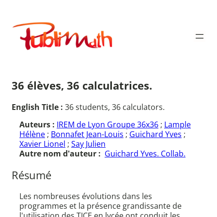
Aller
au
Publimath
contenu
36 élèves, 36 calculatrices.
English Title :
36 students, 36 calculators.
Auteurs :
IREM de Lyon Groupe 36x36
;
Lample
Hélène
;
Bonnafet Jean-Louis
;
Guichard Yves
;
Xavier Lionel
;
Say Julien
Autre nom d'auteur :
Guichard Yves. Collab.
Résumé
Les nombreuses évolutions dans les
programmes et la présence grandissante de
l'utilisation des TICE en lycée ont conduit les