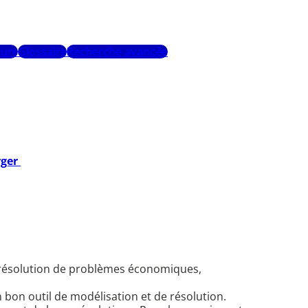
urs
Glossaire
Recherche avancée
rger
la résolution de problèmes économiques,
 bon outil de modélisation et de résolution.