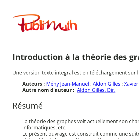
Aller
au
Publimath
contenu
Introduction à la théorie des g
Une version texte intégral est en téléchargement sur l
Auteurs :
Mény Jean-Manuel
;
Aldon Gilles
;
Xavier
Autre nom d'auteur :
Aldon Gilles. Dir.
Résumé
La théorie des graphes voit actuellement son cham
informatiques, etc.
Le présent ouvrage est construit comme une suite 