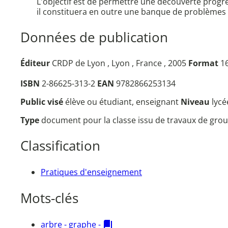
L'objectif est de permettre une découverte progres
il constituera en outre une banque de problèmes 
Données de publication
Éditeur
CRDP de Lyon , Lyon , France , 2005
Format
16
ISBN
2-86625-313-2
EAN
9782866253134
Public visé
élève ou étudiant, enseignant
Niveau
lycé
Type
document pour la classe issu de travaux de grou
Classification
Pratiques d'enseignement
Mots-clés
arbre - graphe -