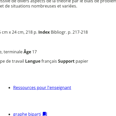
sive de divers aspects de la théorie par le biais de problèm
et de situations nombreuses et variées.
 cm x 24 cm, 218 p.
Index
Bibliogr. p. 217-218
e, terminale
Âge
17
pe de travail
Langue
français
Support
papier
Ressources pour l'enseignant
graphe biparti