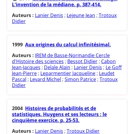
L'invention de la médiane. p. 387-414.
Auteurs :
Lanier Denis
;
Lejeune Jean
;
Trotoux
Didier
1999
Aux origines du calcul infinitésimal.
Auteurs :
IREM de Basse-Normandie Cercle
d'Histoire des sciences
;
Bessot Didier
;
Cabon
Jean-Jacques
;
Delale Alain
;
Lanier Denis
;
Le Goff
Jean-Pierre
;
Leparmentier Jacqueline
;
Leudet
Pascal
;
Levard Michel
;
Simon Patrice
;
Trotoux
Didier
2004
Histoires de probabilités et de
statistiques. Huygens et ses lecteurs : le
cinquième exercice. p. 25-53.
Auteurs :
Lanier Denis
;
Trotoux Didier