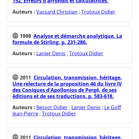
152. Erreurs d'arrondis et calculatrices.
Auteurs :
Vassard Christian
;
Trotoux Didier
1998
Analyse et démarche analytique. La
formule de Stirling. p. 231-286.
Auteurs :
Lanier Denis
;
Trotoux Didier
2011
Circulation, transmission, héritage.
Une relecture de la proposition 46 du livre IV
des Coniques d'Apollonios de Pergé, de ses
éditions et de ses traductions. p. 583-618.
Auteurs :
Bessot Didier
;
Lanier Denis
;
Le Goff
Jean-Pierre
;
Trotoux Didier
2011
Circulation, transmission, héritage.