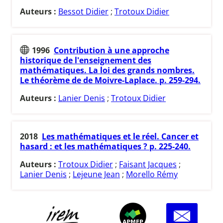
Auteurs :
Bessot Didier
;
Trotoux Didier
1996
Contribution à une approche
historique de l'enseignement des
mathématiques. La loi des grands nombres.
Le théorème de de Moivre-Laplace. p. 259-294.
Auteurs :
Lanier Denis
;
Trotoux Didier
2018
Les mathématiques et le réel. Cancer et
hasard : et les mathématiques ? p. 225-240.
Auteurs :
Trotoux Didier
;
Faisant Jacques
;
Lanier Denis
;
Lejeune Jean
;
Morello Rémy