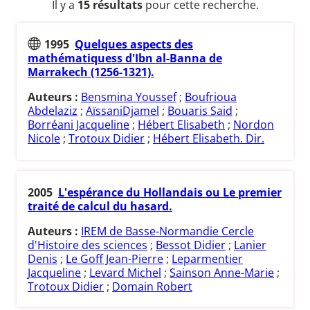
Il y a
15 résultats
pour cette recherche.
1995
Quelques aspects des
mathématiquess d'Ibn al-Banna de
Marrakech (1256-1321).
Auteurs :
Bensmina Youssef
;
Boufrioua
Abdelaziz
;
AïssaniDjamel
;
Bouaris Said
;
Borréani Jacqueline
;
Hébert Elisabeth
;
Nordon
Nicole
;
Trotoux Didier
;
Hébert Elisabeth. Dir.
2005
L'espérance du Hollandais ou Le premier
traité de calcul du hasard.
Auteurs :
IREM de Basse-Normandie Cercle
d'Histoire des sciences
;
Bessot Didier
;
Lanier
Denis
;
Le Goff Jean-Pierre
;
Leparmentier
Jacqueline
;
Levard Michel
;
Sainson Anne-Marie
;
Trotoux Didier
;
Domain Robert