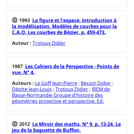
1993
La figure et l'espace. Introduction à
la modélisation. Modèles de courbes pour la
C.A.O. Les courbes de Bézier. p. 459-473.
Auteur :
Trotoux Didier
1987
Les Cahiers de la Perspective - Points de
vue. N° 4.
Auteurs :
Le Goff Jean-Pierre
;
Bessot Didier
;
Déotte Jean-Louis
;
Trotoux Didier
;
IREM de
Basse-Normandie Groupe d'histoire des
géométries projective et perspective. Ed.
2012
Le Miroir des maths. N° 9. p. 13-24. Le
jeu de la baguette de Buffon.