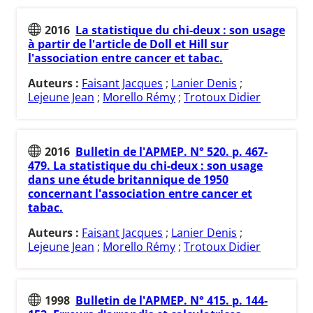
2016
La statistique du chi-deux : son usage
à partir de l'article de Doll et Hill sur
l'association entre cancer et tabac.
Auteurs :
Faisant Jacques
;
Lanier Denis
;
Lejeune Jean
;
Morello Rémy
;
Trotoux Didier
2016
Bulletin de l'APMEP. N° 520. p. 467-
479. La statistique du chi-deux : son usage
dans une étude britannique de 1950
concernant l'association entre cancer et
tabac.
Auteurs :
Faisant Jacques
;
Lanier Denis
;
Lejeune Jean
;
Morello Rémy
;
Trotoux Didier
1998
Bulletin de l'APMEP. N° 415. p. 144-