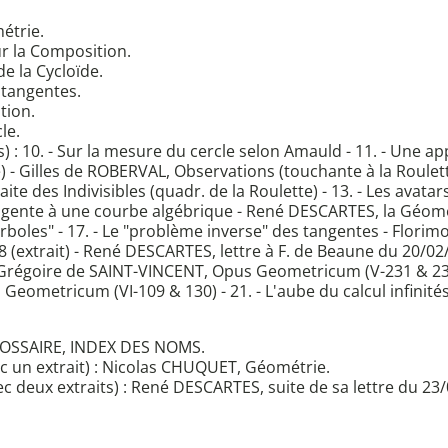
étrie.
r la Composition.
e la Cycloïde.
 tangentes.
tion.
le.
s) : 10. - Sur la mesure du cercle selon Amauld - 11. - Une a
 - Gilles de ROBERVAL, Observations (touchante à la Roulet
ite des Indivisibles (quadr. de la Roulette) - 13. - Les avata
 tangente à une courbe algébrique - René DESCARTES, la Géomé
rboles" - 17. - Le "problème inverse" des tangentes - Florim
extrait) - René DESCARTES, lettre à F. de Beaune du 20/02/1
e - Grégoire de SAINT-VINCENT, Opus Geometricum (V-231 & 23
Geometricum (VI-109 & 130) - 21. - L'aube du calcul infinit
LOSSAIRE, INDEX DES NOMS.
ec un extrait) : Nicolas CHUQUET, Géométrie.
ec deux extraits) : René DESCARTES, suite de sa lettre du 23