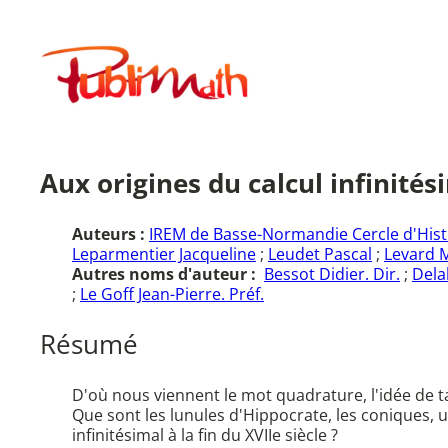
Aller
au
Publimath
contenu
Aux origines du calcul infinités
Auteurs :
IREM de Basse-Normandie Cercle d'Hist
Leparmentier Jacqueline
;
Leudet Pascal
;
Levard M
Autres noms d'auteur :
Bessot Didier. Dir.
;
Delal
;
Le Goff Jean-Pierre. Préf.
Résumé
D'où nous viennent le mot quadrature, l'idée de tan
Que sont les lunules d'Hippocrate, les coniques, u
infinitésimal à la fin du XVIIe siècle ?