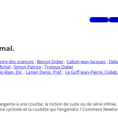
Mots-clés
Aute
imal.
oire des sciences
;
Bessot Didier
;
Cabon Jean-Jacques
;
Dela
ichel
;
Simon Patrice
;
Trotoux Didier
e Alain. Dir.
;
Lanier Denis. Préf.
;
Le Goff Jean-Pierre. Collab.
gente à une courbe, la notion de suite ou de série infinie, l
ne cycloïde et la roulette qui l'engendre ? Comment Newton e