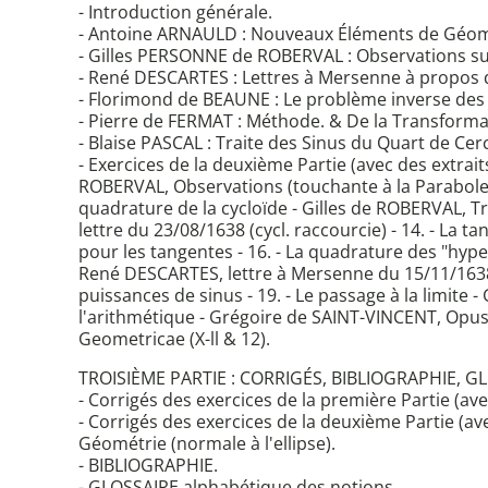
- Introduction générale.
- Antoine ARNAULD : Nouveaux Éléments de Géom
- Gilles PERSONNE de ROBERVAL : Observations su
- René DESCARTES : Lettres à Mersenne à propos d
- Florimond de BEAUNE : Le problème inverse des
- Pierre de FERMAT : Méthode. & De la Transforma
- Blaise PASCAL : Traite des Sinus du Quart de Cerc
- Exercices de la deuxième Partie (avec des extrait
ROBERVAL, Observations (touchante à la Parabole)
quadrature de la cycloïde - Gilles de ROBERVAL, Tra
lettre du 23/08/1638 (cycl. raccourcie) - 14. - La
pour les tangentes - 16. - La quadrature des "hype
René DESCARTES, lettre à Mersenne du 15/11/1638 (
puissances de sinus - 19. - Le passage à la limit
l'arithmétique - Grégoire de SAINT-VINCENT, Opus 
Geometricae (X-ll & 12).
TROISIÈME PARTIE : CORRIGÉS, BIBLIOGRAPHIE, G
- Corrigés des exercices de la première Partie (av
- Corrigés des exercices de la deuxième Partie (av
Géométrie (normale à l'ellipse).
- BIBLIOGRAPHIE.
- GLOSSAIRE alphabétique des notions.