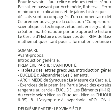
Pour le savoir, il faut relire quelques textes, répu
Pascal, en passant par Archimède, Roberval, Fermat
minimum d'explications et de jalons historiques : 
délicats sont accompagnés d'un commentaire détai
Ce premier ouvrage de la collection "Comprendre 
scientifique et technique : étudiant, enseignant, 
création mathématique par une approche historiqu
Le Cercle d'Histoire des Sciences de l'IREM de Bas
mathématiques, tant pour la formation continue q
SOMMAIRE
Avant-propos.
Introduction générale.
PREMIÈRE PARTIE : L'ANTIQUITÉ.
- Tableau des lettres grecques. Introduction génér
- EUCLIDE d'Alexandrie : Les Éléments.
- ARCHIMÈDE de Syracuse : La Mesure du Cercle, 
- Exercices de la première Partie (avec des extrait
tangente au cercle - EUCLIDE, Les Éléments (III-16)
du cercle selon Nicolas Chuquet - Nicolas CHUQUET
& 35) - 8. - L'asymptote à l'hyperbole - APOLLONIUS
DEUXIÈME PARTIE : LE XVIIe SIÈCLE.