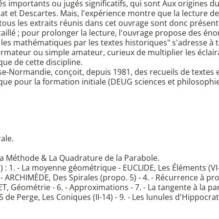
tés importants ou jugés significatifs, qui sont Aux origines du 
 et Descartes. Mais, l'expérience montre que la lecture de te
tous les extraits réunis dans cet ouvrage sont donc présenté
llé ; pour prolonger la lecture, l'ouvrage propose des énon
les mathématiques par les textes historiques" s'adresse à t
formateur ou simple amateur, curieux de multiplier les éclai
e de cette discipline.
se-Normandie, conçoit, depuis 1981, des recueils de textes e
ue pour la formation initiale (DEUG sciences et philosophi
ale.
La Méthode & La Quadrature de la Parabole.
s) : 1. - La moyenne géométrique - EUCLIDE, Les Éléments (VI-
 - ARCHIMÈDE, Des Spirales (propo. 5) - 4. - Récurrence à pro
, Géométrie - 6. - Approximations - 7. - La tangente à la p
 de Perge, Les Coniques (II-14) - 9. - Les lunules d'Hippocrat