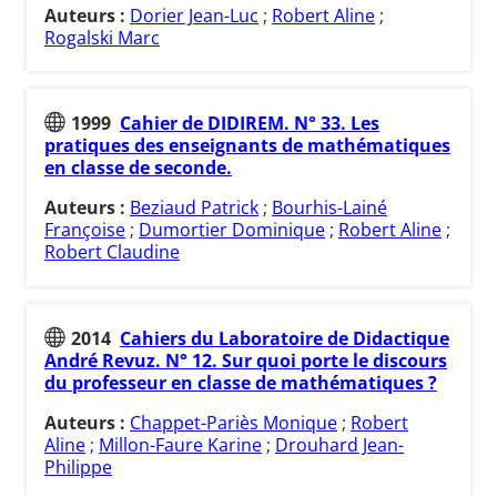
Auteurs :
Dorier Jean-Luc
;
Robert Aline
;
Rogalski Marc
1999
Cahier de DIDIREM. N° 33. Les
pratiques des enseignants de mathématiques
en classe de seconde.
Auteurs :
Beziaud Patrick
;
Bourhis-Lainé
Françoise
;
Dumortier Dominique
;
Robert Aline
;
Robert Claudine
2014
Cahiers du Laboratoire de Didactique
André Revuz. N° 12. Sur quoi porte le discours
du professeur en classe de mathématiques ?
Auteurs :
Chappet-Pariès Monique
;
Robert
Aline
;
Millon-Faure Karine
;
Drouhard Jean-
Philippe