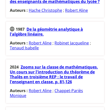
des enseignants de mathématiques du lycée ?
Auteurs :
Hache Christophe
;
Robert Aline
1987
De la géométrie analytique à
l'algèbre linéaire.
Auteurs :
Robert Aline
;
Robinet Jacqueline
;
Tenaud Isabelle
2024
Zooms sur la classe de mathématiques.
Un cours sur l'introduction du théorème de
Thalès en troisième REP : le travail de
l'enseignant en classe. p. 81-126
Auteurs :
Robert Aline
;
Chappet-Pariès
Monique