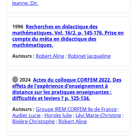
Jeanne. Dir.
1996
Recherches en didactique des
mathématiques. Vol. 16/2. p. 145-176. Prise en
compte du méta en didactique des
mathématiques.
Auteurs :
Robert Aline
;
Robinet Jacqueline
2024
Actes du colloque CORFEM 2022. Des
effets de l'expérience d'enseignement à
distance sur les pratiques enseignantes :
difficultés et leviers ? p. 125-134.
Auteurs :
Groupe IREM CORFEM Ile de France
;
Audier Lucie
;
Horoks Julie
;
Lévi Marie-Christine
;
Rivière Christophe
;
Robert Aline