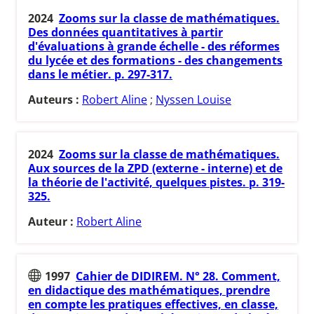
2024
Zooms sur la classe de mathématiques.
Des données quantitatives à partir
d'évaluations à grande échelle - des réformes
du lycée et des formations - des changements
dans le métier. p. 297-317.
Auteurs :
Robert Aline
;
Nyssen Louise
2024
Zooms sur la classe de mathématiques.
Aux sources de la ZPD (externe - interne) et de
la théorie de l'activité, quelques pistes. p. 319-
325.
Auteur :
Robert Aline
1997
Cahier de DIDIREM. N° 28. Comment,
en didactique des mathématiques, prendre
en compte les pratiques effectives, en classe,