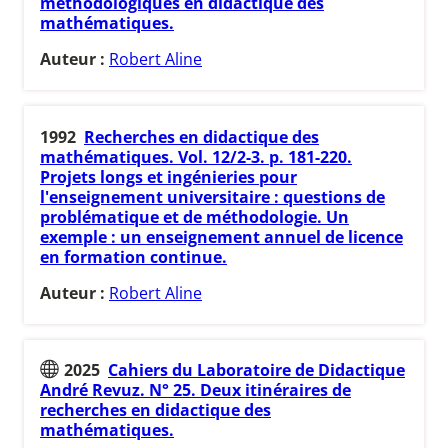
méthodologiques en didactique des
mathématiques.
Auteur :
Robert Aline
1992
Recherches en didactique des
mathématiques. Vol. 12/2-3. p. 181-220.
Projets longs et ingénieries pour
l'enseignement universitaire : questions de
problématique et de méthodologie. Un
exemple : un enseignement annuel de licence
en formation continue.
Auteur :
Robert Aline
2025
Cahiers du Laboratoire de Didactique
André Revuz. N° 25. Deux itinéraires de
recherches en didactique des
mathématiques.