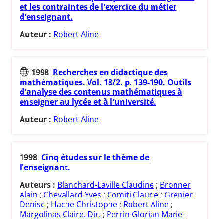
et les contraintes de l'exercice du métier
d'enseignant.
Auteur :
Robert Aline
1998
Recherches en didactique des
mathématiques. Vol. 18/2. p. 139-190. Outils
d'analyse des contenus mathématiques à
enseigner au lycée et à l'université.
Auteur :
Robert Aline
1998
Cinq études sur le thème de
l'enseignant.
Auteurs :
Blanchard-Laville Claudine
;
Bronner
Alain
;
Chevallard Yves
;
Comiti Claude
;
Grenier
Denise
;
Hache Christophe
;
Robert Aline
;
Margolinas Claire. Dir.
;
Perrin-Glorian Marie-