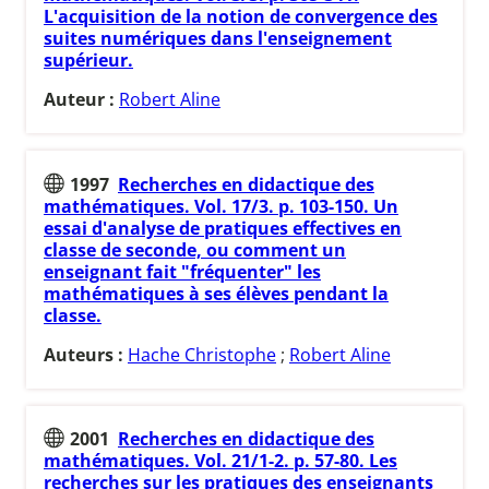
L'acquisition de la notion de convergence des
suites numériques dans l'enseignement
supérieur.
Auteur :
Robert Aline
1997
Recherches en didactique des
mathématiques. Vol. 17/3. p. 103-150. Un
essai d'analyse de pratiques effectives en
classe de seconde, ou comment un
enseignant fait "fréquenter" les
mathématiques à ses élèves pendant la
classe.
Auteurs :
Hache Christophe
;
Robert Aline
2001
Recherches en didactique des
mathématiques. Vol. 21/1-2. p. 57-80. Les
recherches sur les pratiques des enseignants