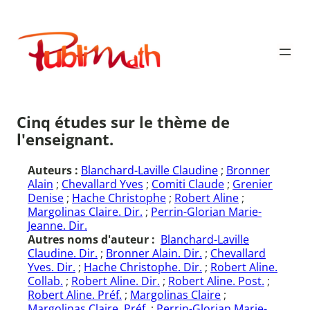
Aller
au
Publimath
contenu
Cinq études sur le thème de
l'enseignant.
Auteurs :
Blanchard-Laville Claudine
;
Bronner
Alain
;
Chevallard Yves
;
Comiti Claude
;
Grenier
Denise
;
Hache Christophe
;
Robert Aline
;
Margolinas Claire. Dir.
;
Perrin-Glorian Marie-
Jeanne. Dir.
Autres noms d'auteur :
Blanchard-Laville
Claudine. Dir.
;
Bronner Alain. Dir.
;
Chevallard
Yves. Dir.
;
Hache Christophe. Dir.
;
Robert Aline.
Collab.
;
Robert Aline. Dir.
;
Robert Aline. Post.
;
Robert Aline. Préf.
;
Margolinas Claire
;
Margolinas Claire. Préf.
;
Perrin-Glorian Marie-