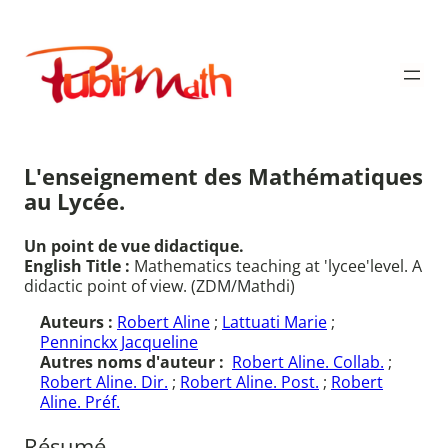
Aller
au
Publimath
contenu
L'enseignement des Mathématiques
au Lycée.
Un point de vue didactique.
English Title :
Mathematics teaching at 'lycee'level. A
didactic point of view. (ZDM/Mathdi)
Auteurs :
Robert Aline
;
Lattuati Marie
;
Penninckx Jacqueline
Autres noms d'auteur :
Robert Aline. Collab.
;
Robert Aline. Dir.
;
Robert Aline. Post.
;
Robert
Aline. Préf.
Résumé