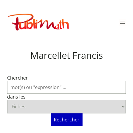
Aller
au
Publimath
contenu
Marcellet Francis
Chercher
dans les
Rechercher