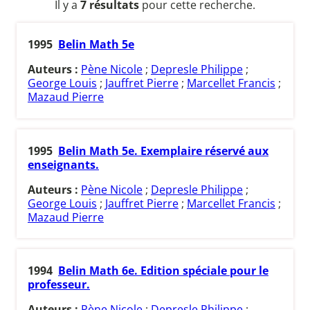
Il y a
7 résultats
pour cette recherche.
1995
Belin Math 5e
Auteurs :
Pène Nicole
;
Depresle Philippe
;
George Louis
;
Jauffret Pierre
;
Marcellet Francis
;
Mazaud Pierre
1995
Belin Math 5e. Exemplaire réservé aux
enseignants.
Auteurs :
Pène Nicole
;
Depresle Philippe
;
George Louis
;
Jauffret Pierre
;
Marcellet Francis
;
Mazaud Pierre
1994
Belin Math 6e. Edition spéciale pour le
professeur.
Auteurs :
Pène Nicole
;
Depresle Philippe
;