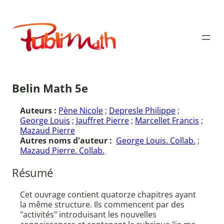
Aller
au
Publimath
contenu
Belin Math 5e
Auteurs :
Pène Nicole
;
Depresle Philippe
;
George Louis
;
Jauffret Pierre
;
Marcellet Francis
;
Mazaud Pierre
Autres noms d'auteur :
George Louis. Collab.
;
Mazaud Pierre. Collab.
Résumé
Cet ouvrage contient quatorze chapitres ayant
la même structure. Ils commencent par des
"activités" introduisant les nouvelles