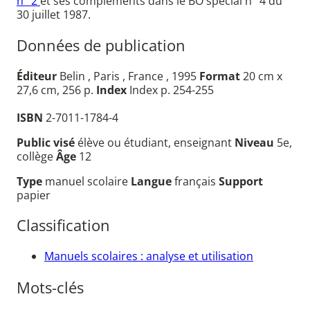
n° 2
et ses compléments dans le BO spécial n° 4 du
30 juillet 1987.
Données de publication
Éditeur
Belin , Paris , France , 1995
Format
20 cm x
27,6 cm, 256 p.
Index
Index p. 254-255
ISBN
2-7011-1784-4
Public visé
élève ou étudiant, enseignant
Niveau
5e,
collège
Âge
12
Type
manuel scolaire
Langue
français
Support
papier
Classification
Manuels scolaires : analyse et utilisation
Mots-clés