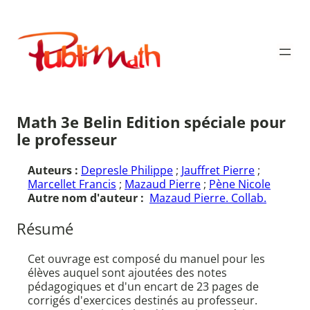
Aller
au
Publimath
contenu
Math 3e Belin Edition spéciale pour
le professeur
Auteurs :
Depresle Philippe
;
Jauffret Pierre
;
Marcellet Francis
;
Mazaud Pierre
;
Pène Nicole
Autre nom d'auteur :
Mazaud Pierre. Collab.
Résumé
Cet ouvrage est composé du manuel pour les
élèves auquel sont ajoutées des notes
pédagogiques et d'un encart de 23 pages de
corrigés d'exercices destinés au professeur.