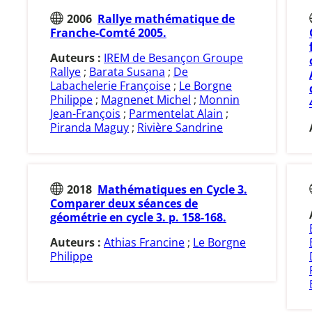
2006
Rallye mathématique de
Franche-Comté 2005.
Auteurs :
IREM de Besançon Groupe
Rallye
;
Barata Susana
;
De
Labachelerie Françoise
;
Le Borgne
Philippe
;
Magnenet Michel
;
Monnin
Jean-François
;
Parmentelat Alain
;
Piranda Maguy
;
Rivière Sandrine
2018
Mathématiques en Cycle 3.
Comparer deux séances de
géométrie en cycle 3. p. 158-168.
Auteurs :
Athias Francine
;
Le Borgne
Philippe