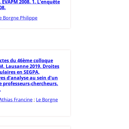
. EVAPM 2008. 1. L'enquête
08.
e Borgne Philippe
ctes du 46ème colloque
. Lausanne 2019. Droites
ulaires en SEGPA,
ves d'analyse au sein d'un
de professeurs-chercheurs.
.
Athias Francine
;
Le Borgne