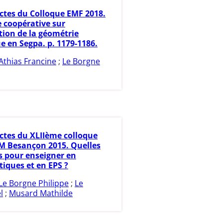
ctes du Colloque EMF 2018.
 coopérative sur
tion de la géométrie
 en Segpa. p. 1179-1186.
Athias Francine
;
Le Borgne
ctes du XLIIème colloque
 Besançon 2015. Quelles
s pour enseigner en
ques et en EPS ?
Le Borgne Philippe
;
Le
l
;
Musard Mathilde