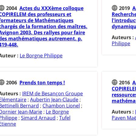
2004
Actes du XXXème colloque
2019
A
COPIRELEM des professeurs et
Recherche
formateurs de Mathématiques
l'introduc
chargés de la formation des maîtres.
dynamique
Avignon 2003. Des rallyes pour faire
Auteurs :
des mathématiques autrement. p.
Philippe
419-448.
Auteur :
Le Borgne Philippe
2006
Prends ton temps !
2016
A
COPIRELEM
Auteurs :
IREM de Besançon Groupe
ressource
Elémentaire
;
Aubertin Jean-Claude
;
mathémati
Bettinelli Bernard
;
Chambon Lionel
;
Dornier Jean-Marie
;
Le Borgne
Auteurs :
Philippe
;
Simard Arnaud
;
Tufel
Paven Maë
Etienne