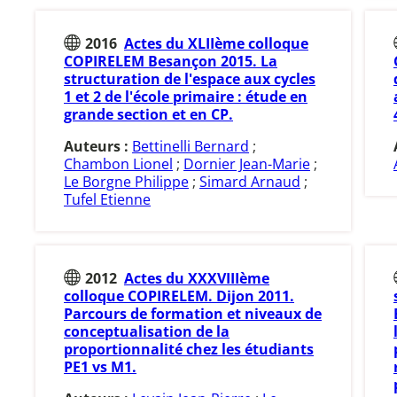
2016
Actes du XLIIème colloque
COPIRELEM Besançon 2015. La
structuration de l'espace aux cycles
1 et 2 de l'école primaire : étude en
grande section et en CP.
Auteurs :
Bettinelli Bernard
;
Chambon Lionel
;
Dornier Jean-Marie
;
Le Borgne Philippe
;
Simard Arnaud
;
Tufel Etienne
2012
Actes du XXXVIIIème
colloque COPIRELEM. Dijon 2011.
Parcours de formation et niveaux de
conceptualisation de la
proportionnalité chez les étudiants
PE1 vs M1.