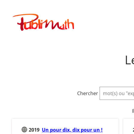
Aller
au
Publimath
contenu
L
Chercher
I
2019
Un pour dix, dix pour un !