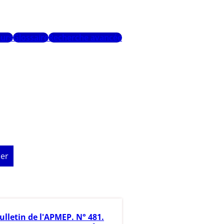
urs
Glossaire
Recherche avancée
er
ulletin de l'APMEP. N° 481.