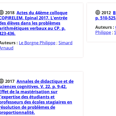
2018
Actes du 44ème colloque
2012
B
COPIRELEM. Epinal 2017. L'entrée
p. 510-525
des élèves dans les problèmes
Auteurs :
arithmétiques verbaux au CP. p.
Philippe
;
423-436.
Auteurs :
Le Borgne Philippe
;
Simard
Arnaud
2017
Annales de didactique et de
sciences cognitives. V. 22. p. 9-42.
Effet de la mastérisation sur
l'expertise des étudiants et
professeurs des écoles stagiaires en
résolution de problèmes de
proportionnalité.