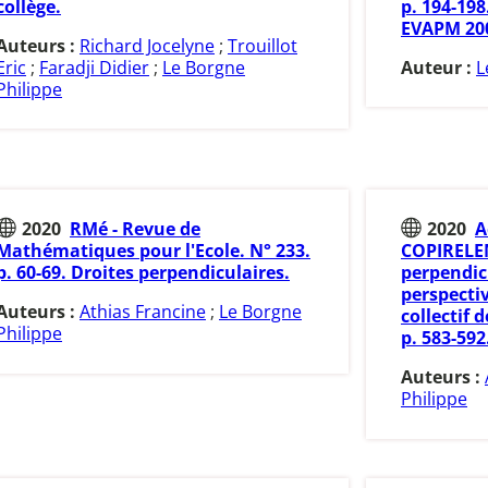
collège.
p. 194-198
EVAPM 20
Auteurs :
Richard Jocelyne
;
Trouillot
Eric
;
Faradji Didier
;
Le Borgne
Auteur :
L
Philippe
2020
RMé - Revue de
2020
A
Mathématiques pour l'Ecole. N° 233.
COPIRELEM
p. 60-69. Droites perpendiculaires.
perpendic
perspecti
Auteurs :
Athias Francine
;
Le Borgne
collectif 
Philippe
p. 583-592
Auteurs :
Philippe