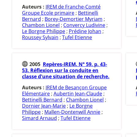
Auteurs :
IREM de Franche-Comté
Groupe Ecole primaire
;
Bettinelli
Bernard
;
Borey-Demortier Myriam
;
Chambon Lionel
;
Convercy Ludivine
;
Le Borgne Philippe
;
Prédine Johan
;
Roussey Sylvain
;
Tufel Etienne
2005
Repères-IREM. N° 59. p. 43-
53. Réflexion sur la conduite en
classe d'une situation de recherche.
Auteurs :
IREM de Besançon Groupe
Elémentaire
;
Aubertin Jean-Claude
;
Bettinelli Bernard
;
Chambon Lionel
;
Dornier Jean-Marie
;
Le Borgne
Philippe
;
Mallen-Dontenwill Annie
;
Simard Arnaud
;
Tufel Etienne