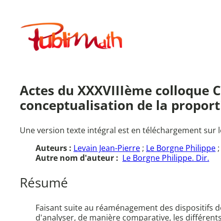
Aller
au
Publimath
contenu
Actes du XXXVIIIème colloque C
conceptualisation de la proport
Une version texte intégral est en téléchargement sur l
Auteurs :
Levain Jean-Pierre
;
Le Borgne Philippe
Autre nom d'auteur :
Le Borgne Philippe. Dir.
Résumé
Faisant suite au réaménagement des dispositifs d
d'analyser, de manière comparative, les différen