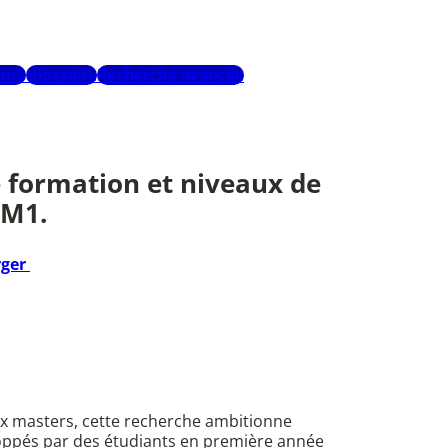
urs
Glossaire
Recherche avancée
 formation et niveaux de
 M1.
rger
ux masters, cette recherche ambitionne
eloppés par des étudiants en première année