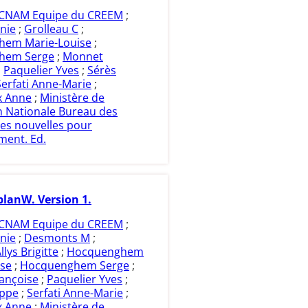
CNAM Equipe du CREEM
;
nie
;
Grolleau C
;
em Marie-Louise
;
hem Serge
;
Monnet
;
Paquelier Yves
;
Sérès
Serfati Anne-Marie
;
x Anne
;
Ministère de
n Nationale Bureau des
es nouvelles pour
ment. Ed.
lanW. Version 1.
CNAM Equipe du CREEM
;
nie
;
Desmonts M
;
lys Brigitte
;
Hocquenghem
ise
;
Hocquenghem Serge
;
ançoise
;
Paquelier Yves
;
ippe
;
Serfati Anne-Marie
;
x Anne
;
Ministère de