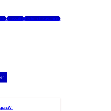
urs
Glossaire
Recherche avancée
er
spacW.