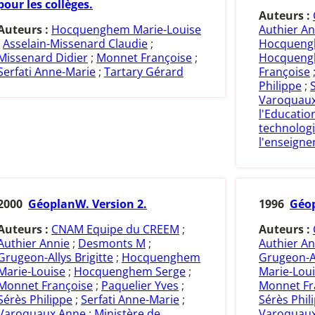
pour les collèges.
Auteurs :
Auteurs :
Hocquenghem Marie-Louise
Authier An
;
Asselain-Missenard Claudie
;
Hocquengh
Missenard Didier
;
Monnet Françoise
;
Hocqueng
Serfati Anne-Marie
;
Tartary Gérard
Françoise
Philippe
;
Varoquau
l'Educatio
technologi
l'enseigne
2000
GéoplanW. Version 2.
1996
Géop
Auteurs :
CNAM Equipe du CREEM
;
Auteurs :
Authier Annie
;
Desmonts M
;
Authier An
Grugeon-Allys Brigitte
;
Hocquenghem
Grugeon-Al
Marie-Louise
;
Hocquenghem Serge
;
Marie-Lou
Monnet Françoise
;
Paquelier Yves
;
Monnet Fr
Sérès Philippe
;
Serfati Anne-Marie
;
Sérès Phil
Varoquaux Anne
;
Ministère de
Varoquau