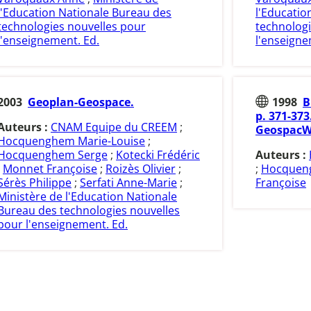
l'Education Nationale Bureau des
l'Educatio
technologies nouvelles pour
technologi
l'enseignement. Ed.
l'enseigne
2003
Geoplan-Geospace.
1998
B
p. 371-37
Auteurs :
CNAM Equipe du CREEM
;
GeospacW
Hocquenghem Marie-Louise
;
Hocquenghem Serge
;
Kotecki Frédéric
Auteurs :
;
Monnet Françoise
;
Roizès Olivier
;
;
Hocquen
Sérès Philippe
;
Serfati Anne-Marie
;
Françoise
Ministère de l'Education Nationale
Bureau des technologies nouvelles
pour l'enseignement. Ed.