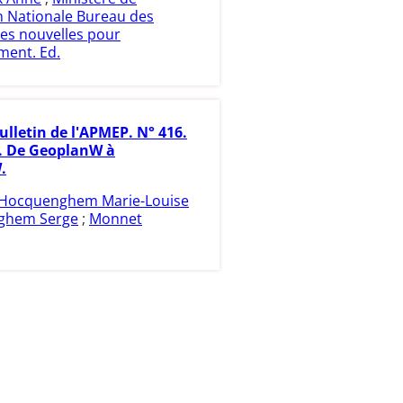
n Nationale Bureau des
es nouvelles pour
ment. Ed.
ulletin de l'APMEP. N° 416.
3. De GeoplanW à
.
Hocquenghem Marie-Louise
ghem Serge
;
Monnet