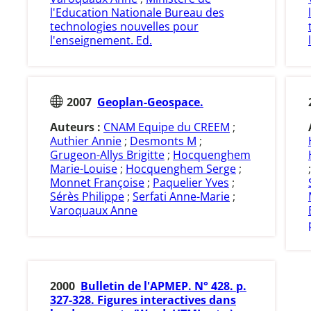
l'Education Nationale Bureau des
technologies nouvelles pour
l'enseignement. Ed.
2007
Geoplan-Geospace.
Auteurs :
CNAM Equipe du CREEM
;
Authier Annie
;
Desmonts M
;
Grugeon-Allys Brigitte
;
Hocquenghem
Marie-Louise
;
Hocquenghem Serge
;
Monnet Françoise
;
Paquelier Yves
;
Sérès Philippe
;
Serfati Anne-Marie
;
Varoquaux Anne
2000
Bulletin de l'APMEP. N° 428. p.
327-328. Figures interactives dans