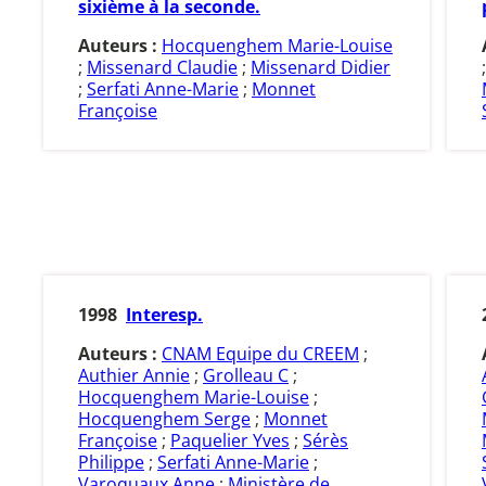
sixième à la seconde.
Auteurs :
Hocquenghem Marie-Louise
;
Missenard Claudie
;
Missenard Didier
;
Serfati Anne-Marie
;
Monnet
Françoise
1998
Interesp.
Auteurs :
CNAM Equipe du CREEM
;
Authier Annie
;
Grolleau C
;
Hocquenghem Marie-Louise
;
Hocquenghem Serge
;
Monnet
Françoise
;
Paquelier Yves
;
Sérès
Philippe
;
Serfati Anne-Marie
;
Varoquaux Anne
;
Ministère de