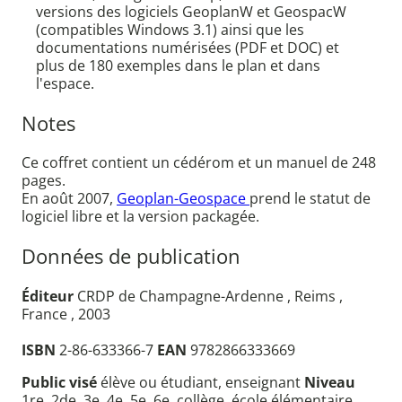
versions des logiciels GeoplanW et GeospacW
(compatibles Windows 3.1) ainsi que les
documentations numérisées (PDF et DOC) et
plus de 180 exemples dans le plan et dans
l'espace.
Notes
Ce coffret contient un cédérom et un manuel de 248
pages.
En août 2007,
Geoplan-Geospace
prend le statut de
logiciel libre et la version packagée.
Données de publication
Éditeur
CRDP de Champagne-Ardenne , Reims ,
France , 2003
ISBN
2-86-633366-7
EAN
9782866333669
Public visé
élève ou étudiant, enseignant
Niveau
1re, 2de, 3e, 4e, 5e, 6e, collège, école élémentaire,