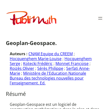
Aller
au
Publimath
contenu
Geoplan-Geospace.
Auteurs :
CNAM Equipe du CREEM
;
Hocquenghem Marie-Louise
;
Hocquenghem
Serge
;
Kotecki Frédéric
;
Monnet Françoise
;
Roizès Olivier
;
Sérès Philippe
;
Serfati Anne-
Marie
;
Ministère de l'Education Nationale
Bureau des technologies nouvelles pour
l'enseignement. Ed.
Résumé
Geoplan-Geospace est un logiciel de