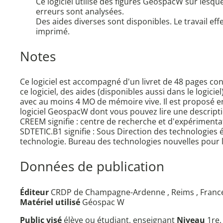
Ce logiciel utilise des figures GeospacW sur lesqu
erreurs sont analysées.
Des aides diverses sont disponibles. Le travail ef
imprimé.
Notes
Ce logiciel est accompagné d'un livret de 48 pages co
ce logiciel, des aides (disponibles aussi dans le logici
avec au moins 4 MO de mémoire vive. Il est proposé en 
logiciel GeospacW dont vous pouvez lire une descripti
CREEM signifie : centre de recherche et d'expériment
SDTETIC.B1 signifie : Sous Direction des technologies
technologie. Bureau des technologies nouvelles pour 
Données de publication
Éditeur
CRDP de Champagne-Ardenne , Reims , France
Matériel utilisé
Géospac W
Public visé
élève ou étudiant, enseignant
Niveau
1re,