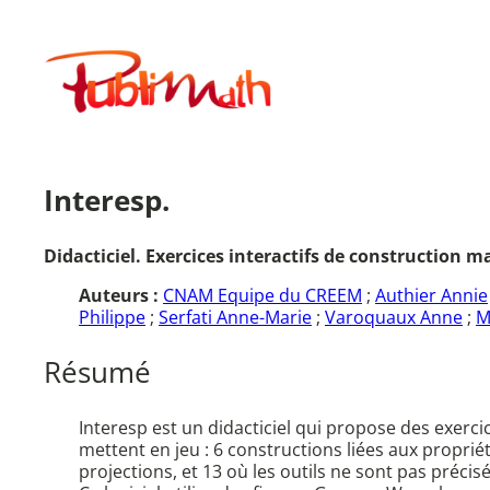
Aller
au
Publimath
contenu
Interesp.
Didacticiel. Exercices interactifs de construction
Auteurs :
CNAM Equipe du CREEM
;
Authier Annie
Philippe
;
Serfati Anne-Marie
;
Varoquaux Anne
;
M
Résumé
Interesp est un didacticiel qui propose des exerci
mettent en jeu : 6 constructions liées aux propriété
projections, et 13 où les outils ne sont pas précisé