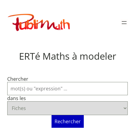
Aller
au
Publimath
contenu
ERTé Maths à modeler
Chercher
dans les
Rechercher