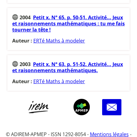
2004
Petit x. N° 65. p. 50-51. Activité... Jeux
et raisonnements mathématiques : tu me fais
tourner la tête !
Auteur :
ERTé Maths à modeler
2003
Petit x. N° 63. p. 51-52. Activité... Jeux
et raisonnements mathématiques.
Auteur :
ERTé Maths à modeler
© ADIREM-APMEP - ISSN 1292-8054 -
Mentions légales
-