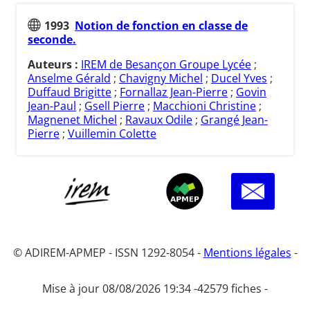
1993
Notion de fonction en classe de
seconde.
Auteurs :
IREM de Besançon Groupe Lycée
;
Anselme Gérald
;
Chavigny Michel
;
Ducel Yves
;
Duffaud Brigitte
;
Fornallaz Jean-Pierre
;
Govin
Jean-Paul
;
Gsell Pierre
;
Macchioni Christine
;
Magnenet Michel
;
Ravaux Odile
;
Grangé Jean-
Pierre
;
Vuillemin Colette
© ADIREM-APMEP - ISSN 1292-8054 -
Mentions légales
-
Mise à jour 08/08/2026 19:34 -
42579 fiches -