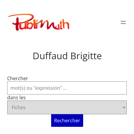
Aller
au
Publimath
contenu
Duffaud Brigitte
Chercher
dans les
Rechercher