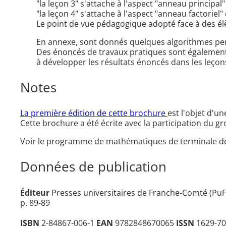
"la leçon 3" s'attache à l'aspect "anneau principal
"la leçon 4" s'attache à l'aspect "anneau factoriel"
Le point de vue pédagogique adopté face à des élè
En annexe, sont donnés quelques algorithmes per
Des énoncés de travaux pratiques sont également fou
à développer les résultats énoncés dans les leçons 
Notes
La première édition de cette brochure
est l'objet d'u
Cette brochure a été écrite avec la participation du 
Voir le programme de mathématiques de terminale de la
Données de publication
Éditeur
Presses universitaires de Franche-Comté (PuFC
p. 89-89
ISBN
2-84867-006-1
EAN
9782848670065
ISSN
1629-70