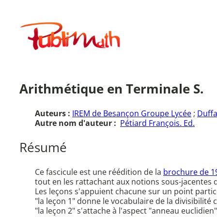
Aller
au
Publimath
contenu
Arithmétique en Terminale S.
Auteurs :
IREM de Besançon Groupe Lycée
;
Duffa
Autre nom d'auteur :
Pétiard François. Ed.
Résumé
Ce fascicule est une réédition de la
brochure de 
tout en les rattachant aux notions sous-jacentes d
Les leçons s'appuient chacune sur un point particu
"la leçon 1" donne le vocabulaire de la divisibili
"la leçon 2" s'attache à l'aspect "anneau euclidien"