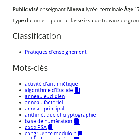
Public visé
enseignant
Niveau
lycée, terminale
Âge
1
Type
document pour la classe issu de travaux de grou
Classification
Pratiques d'enseignement
Mots-clés
activité d'arithmétique
algorithme d'Euclide
anneau euclidien
anneau factoriel
anneau principal
arithmétique et cryptographie
base de numération
code RSA
congruence modulo n