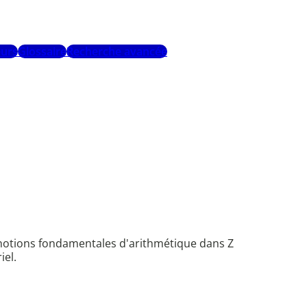
urs
Glossaire
Recherche avancée
s notions fondamentales d'arithmétique dans Z
iel.