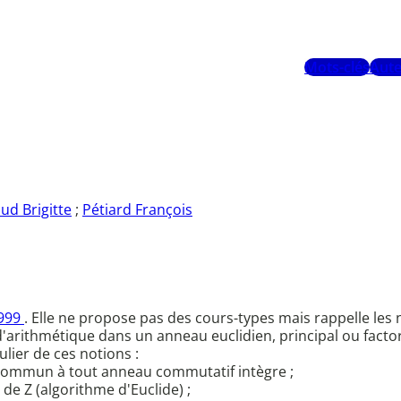
Mots-clés
Aute
ud Brigitte
;
Pétiard François
1999
. Elle ne propose pas des cours-types mais rappelle le
'arithmétique dans un anneau euclidien, principal ou factor
lier de ces notions :
té commun à tout anneau commutatif intègre ;
 de Z (algorithme d'Euclide) ;